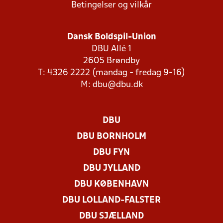
Betingelser og vilkår
Dansk Boldspil-Union
DBU Allé 1
2605 Brøndby
T: 4326 2222 (mandag - fredag 9-16)
M:
dbu@dbu.dk
DBU
DBU BORNHOLM
DBU FYN
DBU JYLLAND
DBU KØBENHAVN
DBU LOLLAND-FALSTER
DBU SJÆLLAND