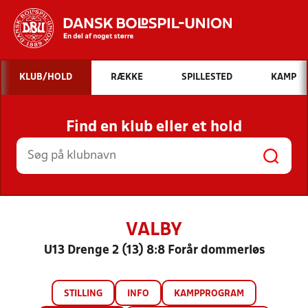
Hvad vil du søge efter?
KLUB/HOLD
RÆKKE
SPILLESTED
KAMP
INDHOLD OG NYHEDER
Find en klub eller et hold
STILLINGER, RESULTATER, KLUBBER OG
HOLD
VALBY
U13 Drenge 2 (13) 8:8 Forår dommerløs
STILLING
INFO
KAMPPROGRAM