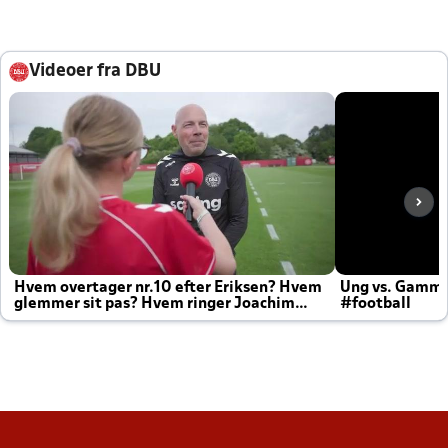
Videoer fra DBU
Hvem overtager nr.10 efter Eriksen? Hvem
Ung vs. Gamm
glemmer sit pas? Hvem ringer Joachim
#football
altid til efter kampe?