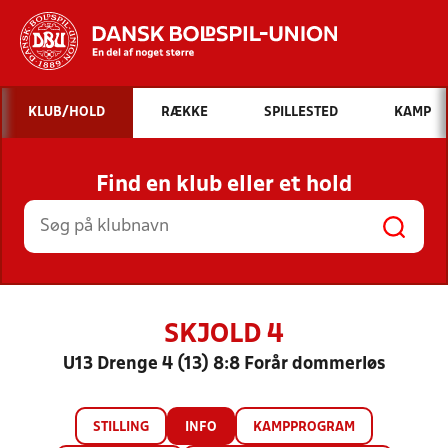
Hvad vil du søge efter?
KLUB/HOLD
RÆKKE
SPILLESTED
KAMP
INDHOLD OG NYHEDER
Find en klub eller et hold
STILLINGER, RESULTATER, KLUBBER OG
HOLD
SKJOLD 4
U13 Drenge 4 (13) 8:8 Forår dommerløs
STILLING
INFO
KAMPPROGRAM