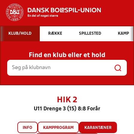
Hvad vil du søge efter?
KLUB/HOLD
RÆKKE
SPILLESTED
KAMP
INDHOLD OG NYHEDER
Find en klub eller et hold
STILLINGER, RESULTATER, KLUBBER OG
HOLD
HIK 2
U11 Drenge 3 (15) 8:8 Forår
INFO
KAMPPROGRAM
KARANTÆNER