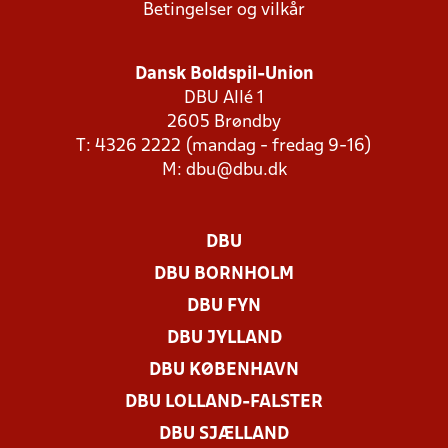
Betingelser og vilkår
Dansk Boldspil-Union
DBU Allé 1
2605 Brøndby
T: 4326 2222 (mandag - fredag 9-16)
M:
dbu@dbu.dk
DBU
DBU BORNHOLM
DBU FYN
DBU JYLLAND
DBU KØBENHAVN
DBU LOLLAND-FALSTER
DBU SJÆLLAND