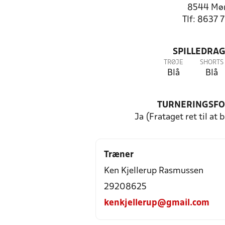
8544 Mø
Tlf: 8637 
SPILLEDRAG
TRØJE
SHORTS
Blå
Blå
TURNERINGSF
Ja (Frataget ret til at 
Træner
Ken Kjellerup Rasmussen
29208625
kenkjellerup@gmail.com