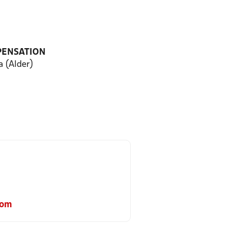
PENSATION
a (Alder)
com