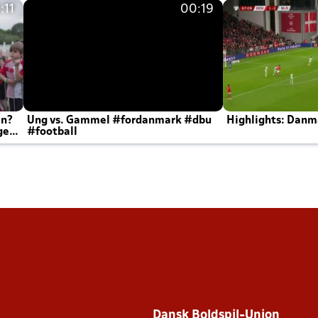
:11
00:19
en?
Ung vs. Gammel #fordanmark #dbu
Highlights: Danma
ger
#football
Dansk Boldspil-Union