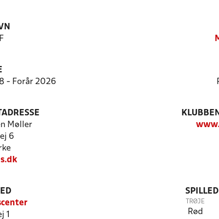
VN
F
M
E
:8 - Forår 2026
TADRESSE
KLUBBEN
en Møller
www.
ej 6
rke
s.dk
TED
SPILLE
TRØJE
scenter
Rød
j 1