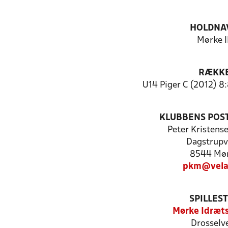
HOLDNA
Mørke I
RÆKK
U14 Piger C (2012) 8
KLUBBENS POS
Peter Kristens
Dagstrupv
8544 Mø
pkm@vela
SPILLES
Mørke Idræt
Drosselve