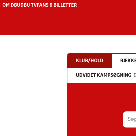
OM DBU
DBU TV
FANS & BILLETTER
KLUB/HOLD
RÆKK
UDVIDET KAMPSØGNING