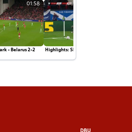
01:58
01:58
rk - Belarus 2-2
Highlights: Skotland - Danmark 4-2
J
E
DBU