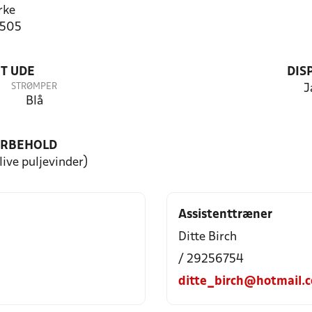
rke
7505
T UDE
DIS
STRØMPER
J
Blå
ORBEHOLD
blive puljevinder)
Assistenttræner
Ditte Birch
/ 29256754
ditte_birch@hotmail.