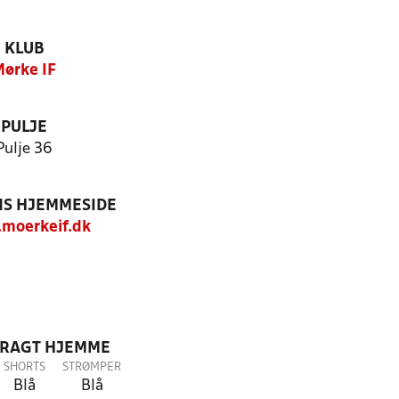
KLUB
ørke IF
PULJE
Pulje 36
S HJEMMESIDE
moerkeif.dk
DRAGT HJEMME
SHORTS
STRØMPER
Blå
Blå