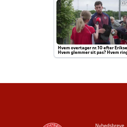
05
Hvem overtager nr.10 efter Eriks
Hvem glemmer sit pas? Hvem rin
Joachim altid til efter kampe?
Nyhedsbreve