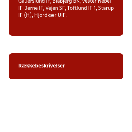
Gauerslund IF, Blåbjerg BK, Vester Nebel
IF, Jerne IF, Vejen SF, Toftlund IF 1, Starup
IF (H), Hjordkær UIF.
Rækkebeskrivelser