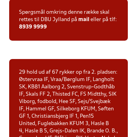
Spørgsmål omkring denne række skal
rettes til DBU Jylland på
mail
eller på tlf:
8939 9999
29 hold ud af 67 rykker op fra 2. pladsen:
Østervraa IF, Vraa/Børglum IF, Langholt
SK, KB81 Aalborg 2, Svenstrup-Godthåb
IF, Skals FF 2, Thisted FC, FS Midtthy, SIK
Viborg, fodbold, Hee SF, Sejs/Svejbæk
IF, Hammel GF, Silkeborg KFUM, Søften
GF 1, Christiansbjerg IF 1, Pen15
United, Fuglebakken KFUM 3, Hasle B
4, Hasle B 5, Grejs-Dalen IK, Brande O. B.,