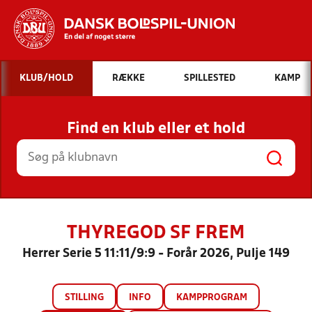
Hvad vil du søge efter?
KLUB/HOLD
RÆKKE
SPILLESTED
KAMP
INDHOLD OG NYHEDER
Find en klub eller et hold
STILLINGER, RESULTATER, KLUBBER OG
HOLD
THYREGOD SF FREM
Herrer Serie 5 11:11/9:9 - Forår 2026, Pulje 149
STILLING
INFO
KAMPPROGRAM