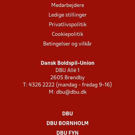
Medarbejdere
Ledige stillinger
Privatlivspolitik
Cookiepolitik
Betingelser og vilkår
Dansk Boldspil-Union
DBU Allé 1
2605 Brøndby
T: 4326 2222 (mandag - fredag 9-16)
M:
dbu@dbu.dk
DBU
DBU BORNHOLM
DBU FYN