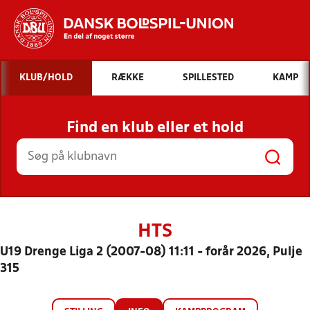
Hvad vil du søge efter?
KLUB/HOLD
RÆKKE
SPILLESTED
KAMP
INDHOLD OG NYHEDER
Find en klub eller et hold
STILLINGER, RESULTATER, KLUBBER OG
HOLD
HTS
U19 Drenge Liga 2 (2007-08) 11:11 - forår 2026, Pulje
315