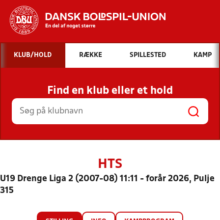
Hvad vil du søge efter?
KLUB/HOLD
RÆKKE
SPILLESTED
KAMP
INDHOLD OG NYHEDER
Find en klub eller et hold
STILLINGER, RESULTATER, KLUBBER OG
HOLD
HTS
U19 Drenge Liga 2 (2007-08) 11:11 - forår 2026, Pulje
315