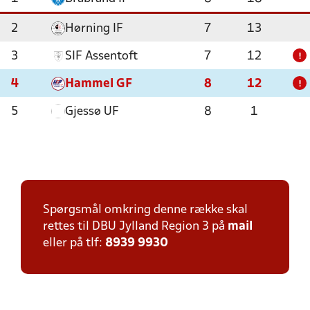
2
Hørning IF
7
13
3
SIF Assentoft
7
12
!
4
Hammel GF
8
12
!
5
Gjessø UF
8
1
Spørgsmål omkring denne række skal
rettes til DBU Jylland Region 3 på
mail
eller på tlf:
8939 9930