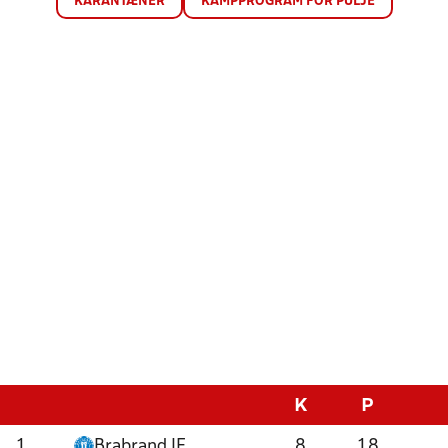
KARANTÆNER
KAMPPROGRAM FOR PULJE
K
P
1
Brabrand IF
8
18