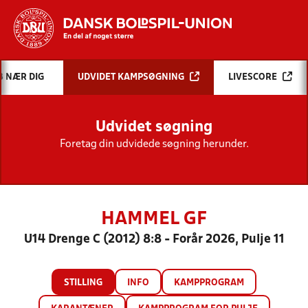
Hvad vil du søge efter?
B NÆR DIG
UDVIDET KAMPSØGNING
LIVESCORE
INDHOLD OG NYHEDER
Udvidet søgning
STILLINGER, RESULTATER, KLUBBER OG
HOLD
Foretag din udvidede søgning herunder.
HAMMEL GF
U14 Drenge C (2012) 8:8 - Forår 2026, Pulje 11
STILLING
INFO
KAMPPROGRAM