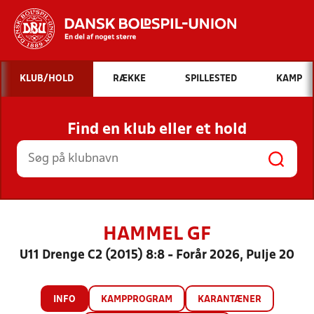
Hvad vil du søge efter?
KLUB/HOLD
RÆKKE
SPILLESTED
KAMP
INDHOLD OG NYHEDER
Find en klub eller et hold
STILLINGER, RESULTATER, KLUBBER OG
HOLD
HAMMEL GF
U11 Drenge C2 (2015) 8:8 - Forår 2026, Pulje 20
INFO
KAMPPROGRAM
KARANTÆNER