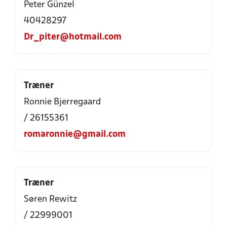
Peter Günzel
40428297
Dr_piter@hotmail.com
Træner
Ronnie Bjerregaard
/ 26155361
romaronnie@gmail.com
Træner
Søren Rewitz
/ 22999001