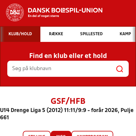
Hvad vil du søge efter?
KLUB/HOLD
RÆKKE
SPILLESTED
KAMP
INDHOLD OG NYHEDER
Find en klub eller et hold
STILLINGER, RESULTATER, KLUBBER OG
HOLD
GSF/HFB
U14 Drenge Liga 5 (2012) 11:11/9:9 - forår 2026, Pulje
661