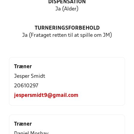
DISPENSATION
Ja (Alder)
TURNERINGSFORBEHOLD
Ja (Frataget retten til at spille om JM)
Træner
Jesper Smidt
20610297
jespersmidt9@gmail.com
Træner
Daniel Moshav