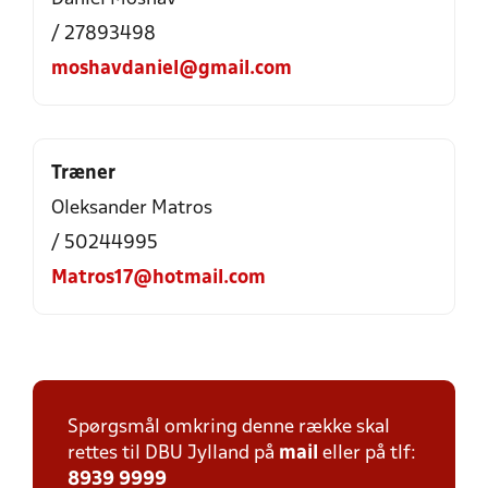
/ 27893498
moshavdaniel@gmail.com
Træner
Oleksander Matros
/ 50244995
Matros17@hotmail.com
Spørgsmål omkring denne række skal
rettes til DBU Jylland på
mail
eller på tlf:
8939 9999