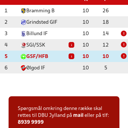
1
Bramming B
10
26
2
Grindsted GIF
10
18
3
Billund IF
10
14
!
4
SGI/SSK
10
12
i
!
5
GSF/HFB
10
10
i
!
6
Ølgod IF
10
5
Spørgsmål omkring denne række skal
rettes til DBU Jylland på
mail
eller på tlf:
8939 9999