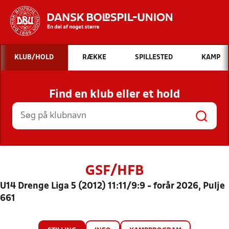
Hvad vil du søge efter?
KLUB/HOLD
RÆKKE
SPILLESTED
KAMP
INDHOLD OG NYHEDER
Find en klub eller et hold
STILLINGER, RESULTATER, KLUBBER OG
HOLD
GSF/HFB
U14 Drenge Liga 5 (2012) 11:11/9:9 - forår 2026, Pulje
661