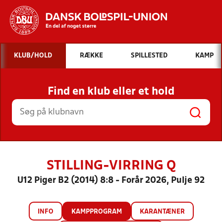
Hvad vil du søge efter?
KLUB/HOLD
RÆKKE
SPILLESTED
KAMP
INDHOLD OG NYHEDER
Find en klub eller et hold
STILLINGER, RESULTATER, KLUBBER OG
HOLD
STILLING-VIRRING Q
U12 Piger B2 (2014) 8:8 - Forår 2026, Pulje 92
INFO
KAMPPROGRAM
KARANTÆNER