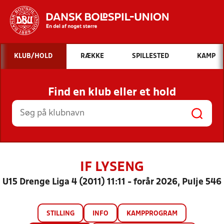
Hvad vil du søge efter?
KLUB/HOLD
RÆKKE
SPILLESTED
KAMP
INDHOLD OG NYHEDER
Find en klub eller et hold
STILLINGER, RESULTATER, KLUBBER OG
HOLD
IF LYSENG
U15 Drenge Liga 4 (2011) 11:11 - forår 2026, Pulje 546
STILLING
INFO
KAMPPROGRAM