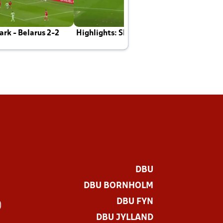
rk - Belarus 2-2
Highlights: Skotland - Danmark 4-2
J
E
DBU
DBU BORNHOLM
DBU FYN
)
DBU JYLLAND