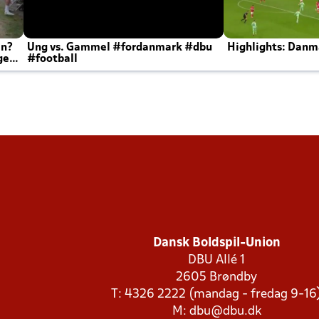
en?
Ung vs. Gammel #fordanmark #dbu
Highlights: Danma
ger
#football
Dansk Boldspil-Union
DBU Allé 1
2605 Brøndby
T: 4326 2222 (mandag - fredag 9-16
M:
dbu@dbu.dk