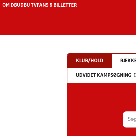
OM DBU
DBU TV
FANS & BILLETTER
KLUB/HOLD
RÆKK
UDVIDET KAMPSØGNING