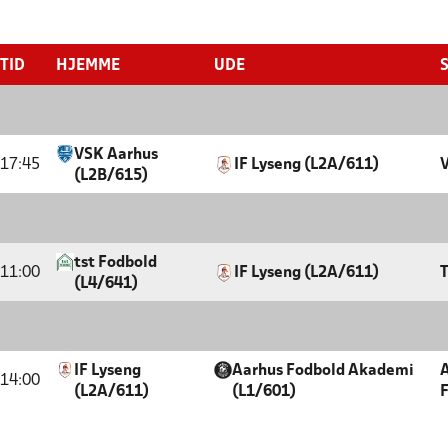
TID
HJEMME
UDE
VSK Aarhus
17:45
IF Lyseng (L2A/611)
(L2B/615)
tst Fodbold
11:00
IF Lyseng (L2A/611)
T
(L4/641)
IF Lyseng
Aarhus Fodbold Akademi
A
14:00
(L2A/611)
(L1/601)