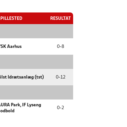
SPILLESTED
RESULTAT
VSK Aarhus
0
-
8
ilst Idrætsanlæg (tst)
0
-
12
URA Park, IF Lyseng
0
-
2
Fodbold