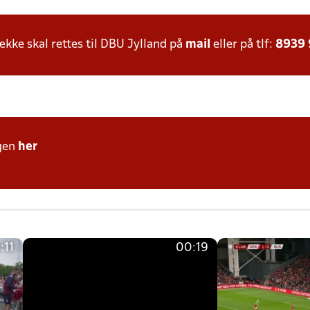
ke skal rettes til DBU Jylland på
mail
eller på tlf:
8939
gen
her
:11
00:19