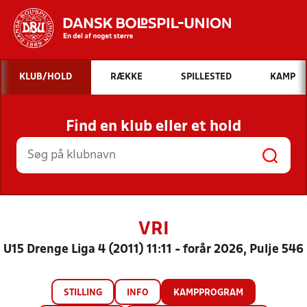
Hvad vil du søge efter?
KLUB/HOLD
RÆKKE
SPILLESTED
KAMP
INDHOLD OG NYHEDER
Find en klub eller et hold
STILLINGER, RESULTATER, KLUBBER OG
HOLD
VRI
U15 Drenge Liga 4 (2011) 11:11 - forår 2026, Pulje 546
STILLING
INFO
KAMPPROGRAM