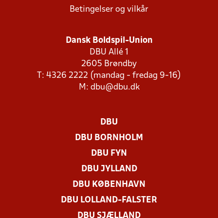
Betingelser og vilkår
Dansk Boldspil-Union
DBU Allé 1
2605 Brøndby
T: 4326 2222 (mandag - fredag 9-16)
M:
dbu@dbu.dk
DBU
DBU BORNHOLM
DBU FYN
DBU JYLLAND
DBU KØBENHAVN
DBU LOLLAND-FALSTER
DBU SJÆLLAND