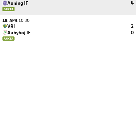
Auning IF
4
18. APR.
10:30
VRI
2
Aabyhøj IF
0