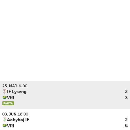
25. MAJ
14:00
IF Lyseng
2
VRI
3
03. JUN.
18:00
Aabyhøj IF
2
VRI
4