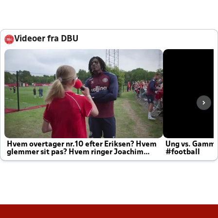
Videoer fra DBU
Hvem overtager nr.10 efter Eriksen? Hvem
Ung vs. Gamm
glemmer sit pas? Hvem ringer Joachim
#football
altid til efter kampe?