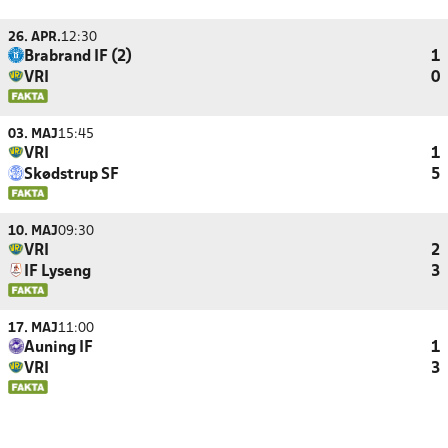
26. APR.
12:30
Brabrand IF (2)
1
VRI
0
03. MAJ
15:45
VRI
1
Skødstrup SF
5
10. MAJ
09:30
VRI
2
IF Lyseng
3
17. MAJ
11:00
Auning IF
1
VRI
3