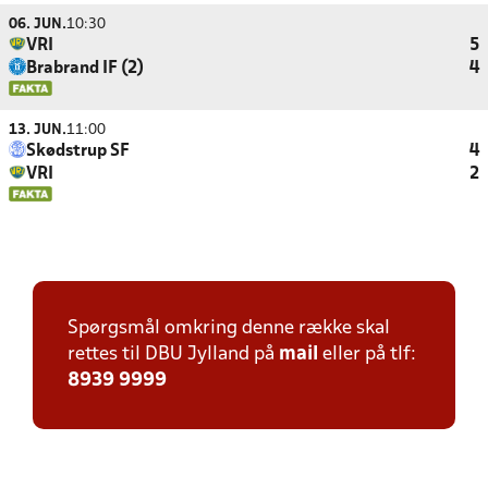
06. JUN.
10:30
VRI
5
Brabrand IF (2)
4
13. JUN.
11:00
Skødstrup SF
4
VRI
2
Spørgsmål omkring denne række skal
rettes til DBU Jylland på
mail
eller på tlf:
8939 9999