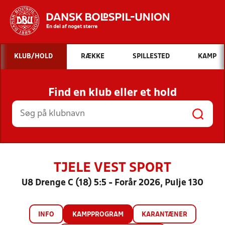
Hvad vil du søge efter?
KLUB/HOLD
RÆKKE
SPILLESTED
KAMP
INDHOLD OG NYHEDER
Find en klub eller et hold
STILLINGER, RESULTATER, KLUBBER OG
HOLD
TJELE VEST SPORT
U8 Drenge C (18) 5:5 - Forår 2026, Pulje 130
INFO
KAMPPROGRAM
KARANTÆNER