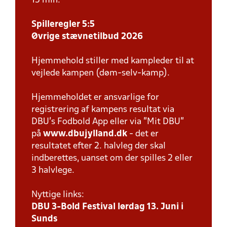
15 min.
Spilleregler 5:5
Øvrige stævnetilbud 2026
Hjemmehold stiller med kampleder til at
vejlede kampen (døm-selv-kamp).
Hjemmeholdet er ansvarlige for
registrering af kampens resultat via
DBU’s Fodbold App eller via ”Mit DBU”
på
www.dbujylland.dk
- det er
resultatet efter 2. halvleg der skal
indberettes, uanset om der spilles 2 eller
3 halvlege.
Nyttige links:
DBU 3-Bold Festival lørdag 13. Juni i
Sunds