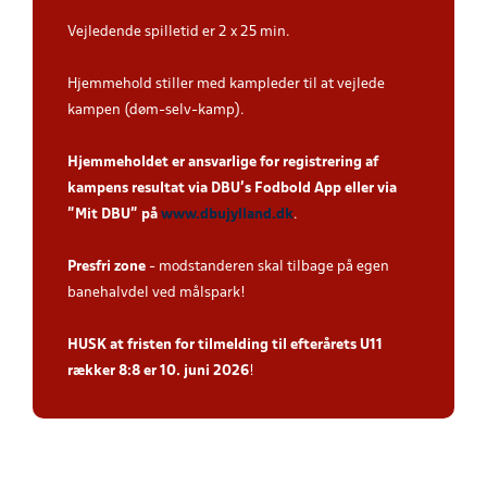
Vejledende spilletid er 2 x 25 min.
Hjemmehold stiller med kampleder til at vejlede
kampen (døm-selv-kamp).
Hjemmeholdet er ansvarlige for registrering af
kampens resultat via DBU’s Fodbold App eller via
”Mit DBU” på
www.dbujylland.dk
.
Presfri zone
- modstanderen skal tilbage på egen
banehalvdel ved målspark!
HUSK at fristen for tilmelding til efterårets U11
rækker 8:8 er 10. juni 2026
!