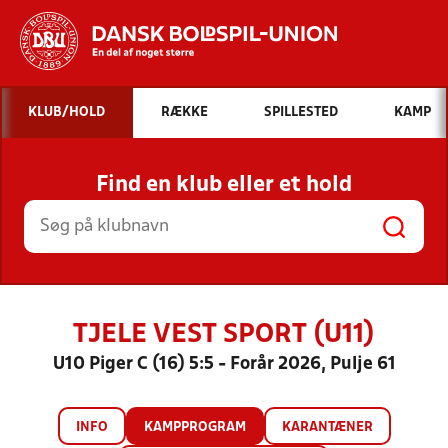
Hvad vil du søge efter?
KLUB/HOLD
RÆKKE
SPILLESTED
KAMP
INDHOLD OG NYHEDER
Find en klub eller et hold
STILLINGER, RESULTATER, KLUBBER OG
HOLD
TJELE VEST SPORT (U11)
U10 Piger C (16) 5:5 - Forår 2026, Pulje 61
INFO
KAMPPROGRAM
KARANTÆNER