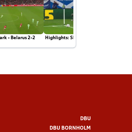
rk - Belarus 2-2
Highlights: Skotland - Danmark 4-2
J
E
DBU
DBU BORNHOLM