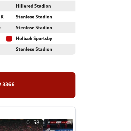
Hillerød Stadion
IK
Stenløse Stadion
e
Stenløse Stadion
!
Holbæk Sportsby
Stenløse Stadion
2 3366
01:58
01:58