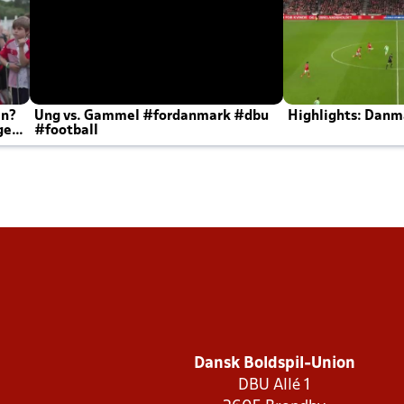
en?
Ung vs. Gammel #fordanmark #dbu
Highlights: Danma
ger
#football
Dansk Boldspil-Union
DBU Allé 1