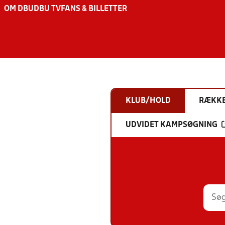
OM DBU
DBU TV
FANS & BILLETTER
KLUB/HOLD
RÆKK
UDVIDET KAMPSØGNING