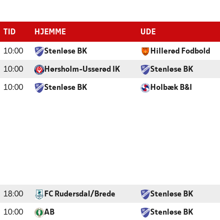
TID
HJEMME
UDE
10:00
Stenløse BK
Hillerød Fodbold
10:00
Hørsholm-Usserød IK
Stenløse BK
10:00
Stenløse BK
Holbæk B&I
18:00
FC Rudersdal/Brede
Stenløse BK
10:00
AB
Stenløse BK