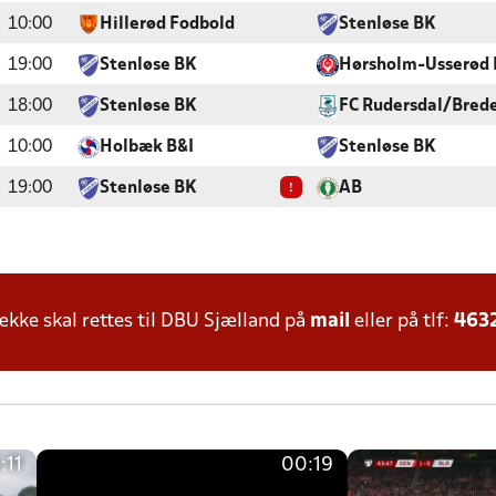
10:00
Hillerød Fodbold
Stenløse BK
19:00
Stenløse BK
Hørsholm-Usserød 
18:00
Stenløse BK
FC Rudersdal/Bred
10:00
Holbæk B&I
Stenløse BK
!
19:00
Stenløse BK
AB
ke skal rettes til DBU Sjælland på
mail
eller på tlf:
463
:11
00:19