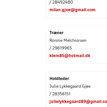
/ 28492480
milan.gjoe@gmail.com
Træner
Ronnie Melchiorsen
/ 29619965
klem85@hotmail.dk
Holdleder
Julie Lykkegaard Gjøe
/ 28356151
julielykkegaard89@gmail.c