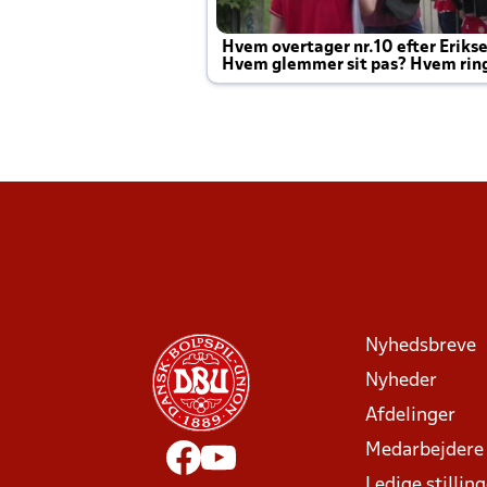
Hvem overtager nr.10 efter Eriks
Hvem glemmer sit pas? Hvem rin
Joachim altid til efter kampe?
Nyhedsbreve
Nyheder
Afdelinger
Medarbejdere
Ledige stillin