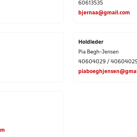
60613535
bjernaa@gmail.com
Holdleder
Pia Bøgh-Jensen
40604029 / 4060402
piaboeghjensen@gmai
om