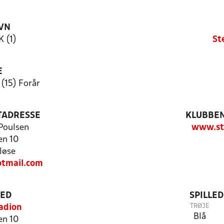
VN
K (1)
St
E
 (15) Forår
TADRESSE
KLUBBEN
Poulsen
www.st
en 10
løse
tmail.com
TED
SPILLE
TRØJE
adion
Blå
en 10