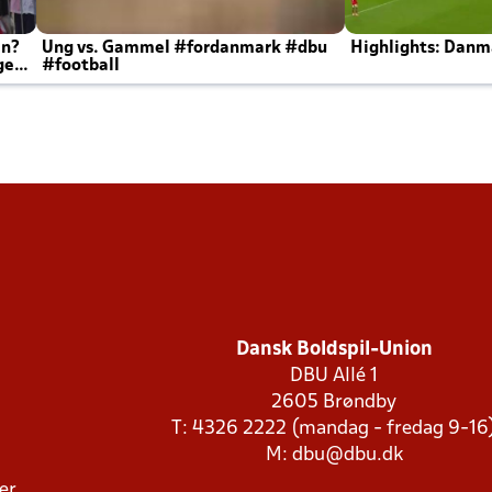
en?
Ung vs. Gammel #fordanmark #dbu
Highlights: Danma
ger
#football
Dansk Boldspil-Union
DBU Allé 1
2605 Brøndby
T: 4326 2222 (mandag - fredag 9-16
M:
dbu@dbu.dk
ger