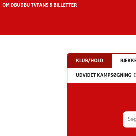
OM DBU
DBU TV
FANS & BILLETTER
KLUB/HOLD
RÆKK
UDVIDET KAMPSØGNING