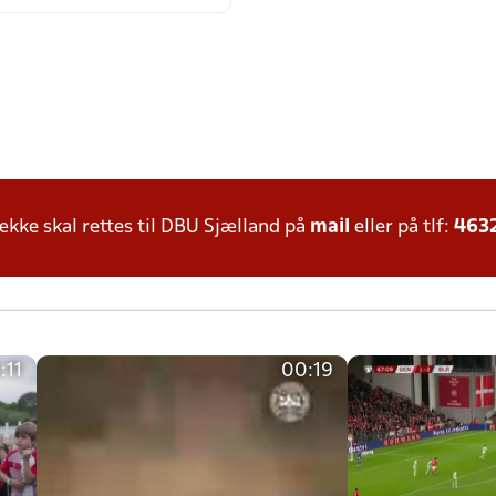
ke skal rettes til DBU Sjælland på
mail
eller på tlf:
463
:11
00:19