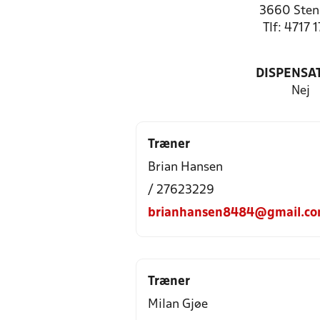
3660 Sten
Tlf: 4717 
DISPENSA
Nej
Træner
Brian Hansen
/ 27623229
brianhansen8484@gmail.c
Træner
Milan Gjøe