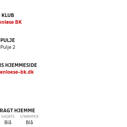
KLUB
enløse BK
PULJE
Pulje 2
S HJEMMESIDE
enloese-bk.dk
DRAGT HJEMME
SHORTS
STRØMPER
Blå
Blå