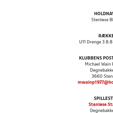
HOLDNA
Stenløse B
RÆKK
U11 Drenge 3 8:8
KLUBBENS POS
Michael Wain 
Degnebakk
3660 Sten
mwainp1977@ho
SPILLES
Stenløse St
Degnebakk