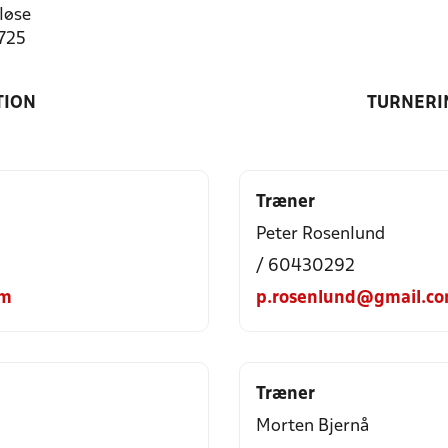
løse
1725
TION
TURNERI
Træner
Peter Rosenlund
/ 60430292
om
p.rosenlund@gmail.c
Træner
Morten Bjernå