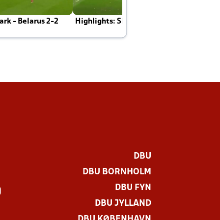
rk - Belarus 2-2
Highlights: Skotland - Danmark 4-2
J
E
DBU
DBU BORNHOLM
DBU FYN
)
DBU JYLLAND
DBU KØBENHAVN