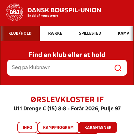
Hvad vil du søge efter?
KLUB/HOLD
RÆKKE
SPILLESTED
KAMP
INDHOLD OG NYHEDER
Find en klub eller et hold
STILLINGER, RESULTATER, KLUBBER OG
HOLD
ØRSLEVKLOSTER IF
U11 Drenge C (15) 8:8 - Forår 2026, Pulje 97
INFO
KAMPPROGRAM
KARANTÆNER