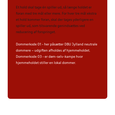
Et hold skal tage én spiller ud, så længe holdet er
foran med tre mål eller mere. For hver tre mål ekstra
et hold kommer foran, skal der tages yderligere en
spiller ud, som tilsvarende genindsættes ved
reducering af forspringet.
Dommerkode 01 - her påsætter DBU Jylland neutrale
dommere – udgiften afholdes af hjemmeholdet.
Dommerkode 03 - er døm-selv-kampe hvor
hjemmeholdet stiller en lokal dommer.