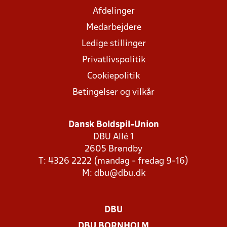
Afdelinger
Medarbejdere
Ledige stillinger
Privatlivspolitik
Cookiepolitik
Betingelser og vilkår
Dansk Boldspil-Union
DBU Allé 1
2605 Brøndby
T: 4326 2222 (mandag - fredag 9-16)
M:
dbu@dbu.dk
DBU
DBU BORNHOLM