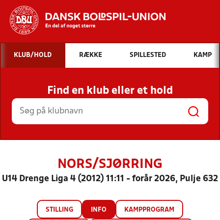
Hvad vil du søge efter?
KLUB/HOLD
RÆKKE
SPILLESTED
KAMP
INDHOLD OG NYHEDER
Find en klub eller et hold
STILLINGER, RESULTATER, KLUBBER OG
HOLD
NORS/SJØRRING
U14 Drenge Liga 4 (2012) 11:11 - forår 2026, Pulje 632
STILLING
INFO
KAMPPROGRAM