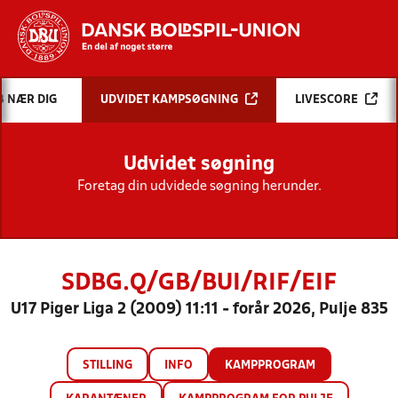
Hvad vil du søge efter?
B NÆR DIG
UDVIDET KAMPSØGNING
LIVESCORE
INDHOLD OG NYHEDER
Udvidet søgning
STILLINGER, RESULTATER, KLUBBER OG
HOLD
Foretag din udvidede søgning herunder.
SDBG.Q/GB/BUI/RIF/EIF
U17 Piger Liga 2 (2009) 11:11 - forår 2026, Pulje 835
STILLING
INFO
KAMPPROGRAM