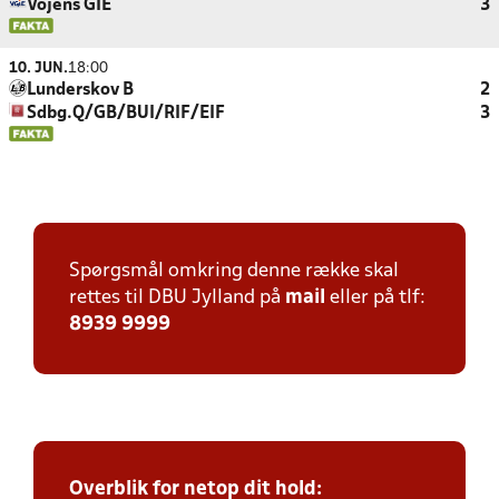
Vojens GIE
3
10. JUN.
18:00
Lunderskov B
2
Sdbg.Q/GB/BUI/RIF/EIF
3
Spørgsmål omkring denne række skal
rettes til DBU Jylland på
mail
eller på tlf:
8939 9999
Overblik for netop dit hold: