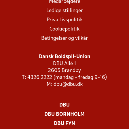
Medarbejdere
Ledige stillinger
Privatlivspolitik
Cookiepolitik
Betingelser og vilkår
Dansk Boldspil-Union
DBU Allé 1
2605 Brøndby
T: 4326 2222 (mandag - fredag 9-16)
M:
dbu@dbu.dk
DBU
DBU BORNHOLM
DBU FYN