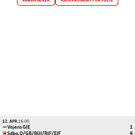
KARANTÆNER
KAMPPROGRAM FOR PULJE
12. APR.
16:00
Vojens GIE
1
Sdbg.Q/GB/BUI/RIF/EIF
4