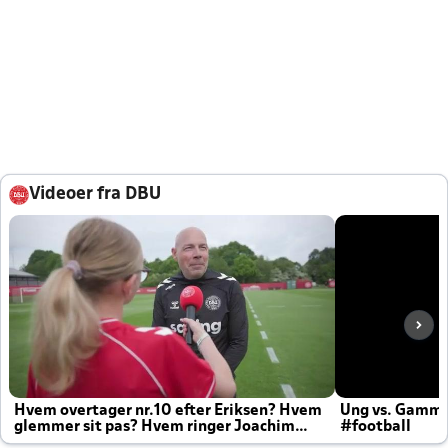
Videoer fra DBU
Hvem overtager nr.10 efter Eriksen? Hvem
Ung vs. Gamm
glemmer sit pas? Hvem ringer Joachim
#football
altid til efter kampe?