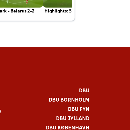
rk - Belarus 2-2
Highlights: Skotland - Danmark 4-2
J
E
DBU
DBU BORNHOLM
DBU FYN
)
DBU JYLLAND
DBU KØBENHAVN