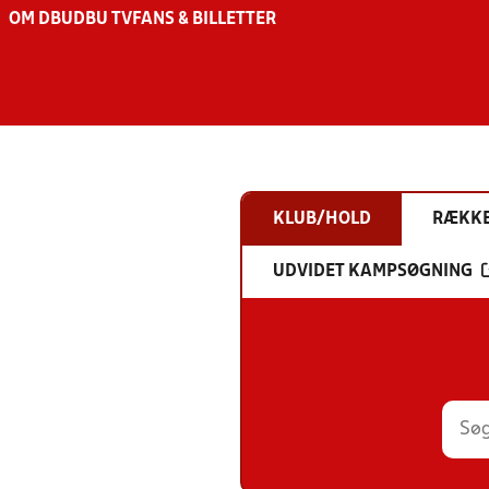
OM DBU
DBU TV
FANS & BILLETTER
KLUB/HOLD
RÆKK
UDVIDET KAMPSØGNING