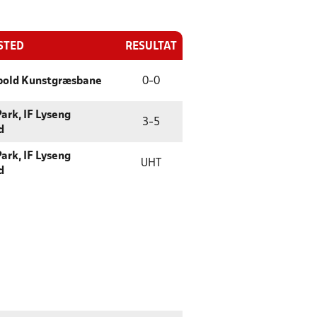
STED
RESULTAT
bold Kunstgræsbane
0
-
0
ark, IF Lyseng
3
-
5
d
ark, IF Lyseng
UHT
d