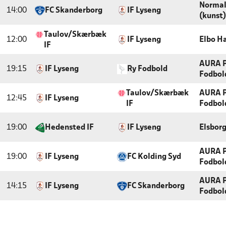
Normal
14:00
FC Skanderborg
IF Lyseng
(kunst)
Taulov/Skærbæk
12:00
IF Lyseng
Elbo H
IF
AURA P
19:15
IF Lyseng
Ry Fodbold
Fodbol
Taulov/Skærbæk
AURA P
12:45
IF Lyseng
IF
Fodbol
19:00
Hedensted IF
IF Lyseng
Elsbor
AURA P
19:00
IF Lyseng
FC Kolding Syd
Fodbol
AURA P
14:15
IF Lyseng
FC Skanderborg
Fodbol