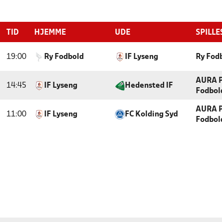
TID
HJEMME
UDE
SPILLE
19:00
Ry Fodbold
IF Lyseng
Ry Fod
AURA P
14:45
IF Lyseng
Hedensted IF
Fodbol
AURA P
11:00
IF Lyseng
FC Kolding Syd
Fodbol