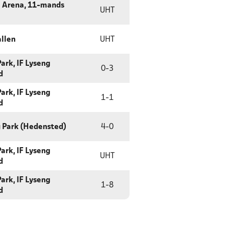
 Arena, 11-mands
UHT
allen
UHT
ark, IF Lyseng
0
-
3
d
ark, IF Lyseng
1
-
1
d
g Park (Hedensted)
4
-
0
ark, IF Lyseng
UHT
d
ark, IF Lyseng
1
-
8
d