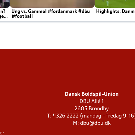
en?
Ung vs. Gammel #fordanmark #dbu
Highlights: Danma
ger
#football
Dansk Boldspil-Union
DBU Allé 1
2605 Brøndby
T: 4326 2222 (mandag - fredag 9-16
M:
dbu@dbu.dk
ger