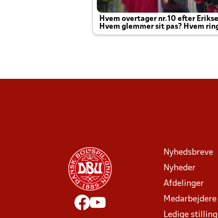
Hvem overtager nr.10 efter Eriks
Hvem glemmer sit pas? Hvem rin
Joachim altid til efter kampe?
Nyhedsbreve
Nyheder
Afdelinger
Medarbejdere
Ledige stillin