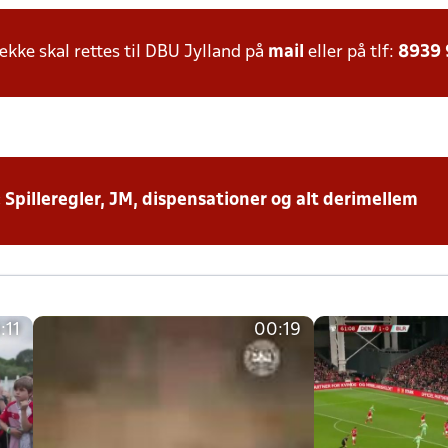
ke skal rettes til DBU Jylland på
mail
eller på tlf:
8939
: Spilleregler, JM, dispensationer og alt derimellem
:11
00:19