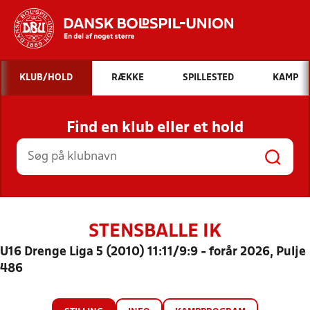
Hvad vil du søge efter?
KLUB/HOLD
RÆKKE
SPILLESTED
KAMP
INDHOLD OG NYHEDER
Find en klub eller et hold
STILLINGER, RESULTATER, KLUBBER OG
HOLD
STENSBALLE IK
U16 Drenge Liga 5 (2010) 11:11/9:9 - forår 2026, Pulje
486