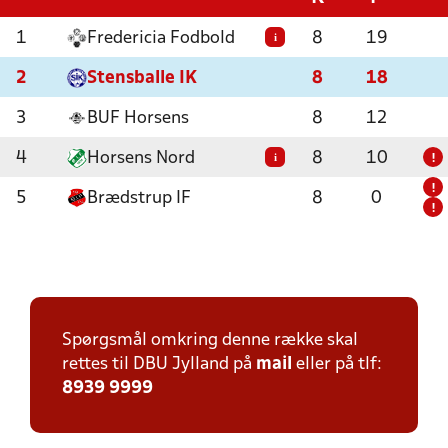
1
Fredericia Fodbold
8
19
i
2
Stensballe IK
8
18
3
BUF Horsens
8
12
4
Horsens Nord
8
10
i
!
!
5
Brædstrup IF
8
0
!
Spørgsmål omkring denne række skal
rettes til DBU Jylland på
mail
eller på tlf:
8939 9999