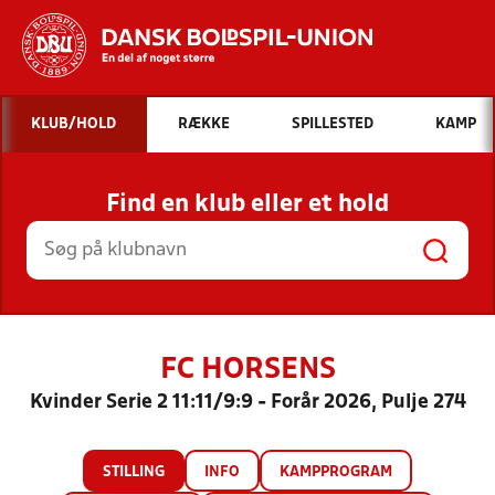
Hvad vil du søge efter?
KLUB/HOLD
RÆKKE
SPILLESTED
KAMP
INDHOLD OG NYHEDER
Find en klub eller et hold
STILLINGER, RESULTATER, KLUBBER OG
HOLD
FC HORSENS
Kvinder Serie 2 11:11/9:9 - Forår 2026, Pulje 274
STILLING
INFO
KAMPPROGRAM