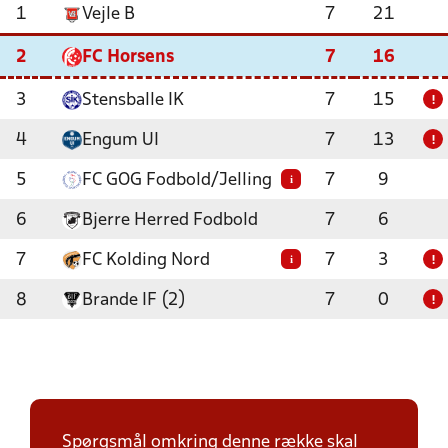
1
Vejle B
7
21
2
FC Horsens
7
16
3
Stensballe IK
7
15
!
4
Engum UI
7
13
!
5
FC GOG Fodbold/Jelling
7
9
i
6
Bjerre Herred Fodbold
7
6
7
FC Kolding Nord
7
3
i
!
8
Brande IF (2)
7
0
!
Spørgsmål omkring denne række skal