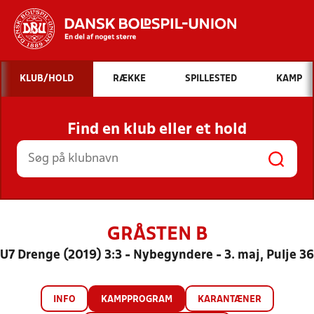
Hvad vil du søge efter?
KLUB/HOLD
RÆKKE
SPILLESTED
KAMP
INDHOLD OG NYHEDER
Find en klub eller et hold
STILLINGER, RESULTATER, KLUBBER OG
HOLD
GRÅSTEN B
U7 Drenge (2019) 3:3 - Nybegyndere - 3. maj, Pulje 36
INFO
KAMPPROGRAM
KARANTÆNER