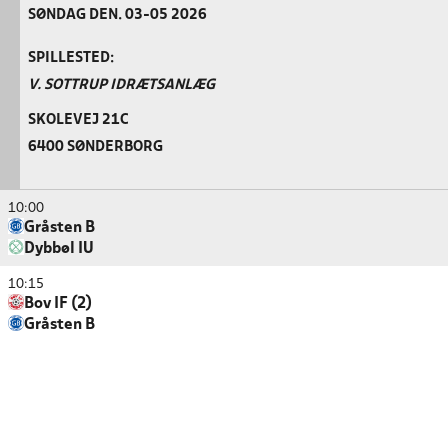
SØNDAG DEN. 03-05 2026
SPILLESTED:
V. SOTTRUP IDRÆTSANLÆG
SKOLEVEJ 21C
6400 SØNDERBORG
10:00
Gråsten B
Dybbøl IU
10:15
Bov IF (2)
Gråsten B