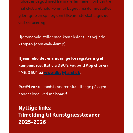
holdet er bagud med tre mål eller mere. For hver tre
mål ekstra et hold kommer bagud, må der indsættes
yderligere en spiller, som tilsvarende skal tages ud
ved reducering
.
Hjemmehold stiller med kampleder til at vejlede
kampen (døm-selv-kamp).
Hjemmeholdet er ansvarlige for registrering af
kampens resultat via DBU’s Fodbold App eller via
”Mit DBU” på
www.dbujylland.dk
.
Presfri zone
- modstanderen skal tilbage på egen
banehalvdel ved målspark!
Nyttige links
:
Tilmelding til Kunstgræsstævner
2025-2026