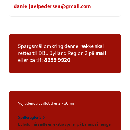
danieljuelpedersen@gmail.com
Spørgsmål omkring denne række skal
rettes til DBU Jylland Region 2 på
mail
eller på tlf:
8939 9920
Vejledende spilletid er 2 x 30 min.
Spilleregler 5:5
Et hold må sætte én ekstra spiller på banen, så længe