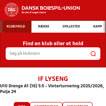
Hvad vil du søge efter?
KLUB/HOLD
RÆKKE
SPILLESTED
KAMP
INDHOLD OG NYHEDER
Find en klub eller et hold
STILLINGER, RESULTATER, KLUBBER OG
HOLD
IF LYSENG
U10 Drenge A1 (16) 5:5 - Vinterturnering 2025/2026,
Pulje 24