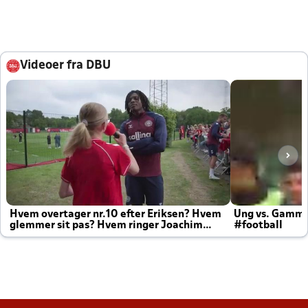
Videoer fra DBU
Hvem overtager nr.10 efter Eriksen? Hvem
Ung vs. Gamm
glemmer sit pas? Hvem ringer Joachim
#football
altid til efter kampe?