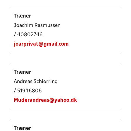
Træner
Joachim Rasmussen
/ 40802746
joarprivat@gmail.com
Træner
Andreas Schiørring
/ 51946806
Muderandreas@yahoo.dk
Træner