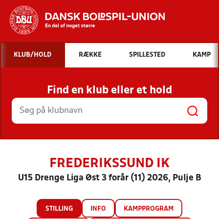
Hvad vil du søge efter?
KLUB/HOLD
RÆKKE
SPILLESTED
KAMP
INDHOLD OG NYHEDER
Find en klub eller et hold
STILLINGER, RESULTATER, KLUBBER OG
HOLD
FREDERIKSSUND IK
U15 Drenge Liga Øst 3 forår (11) 2026, Pulje B
STILLING
INFO
KAMPPROGRAM