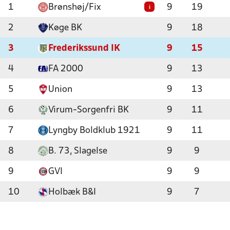
1
Brønshøj/Fix
9
19
i
2
Køge BK
9
18
3
Frederikssund IK
9
15
4
FA 2000
9
13
5
Union
9
13
6
Virum-Sorgenfri BK
9
11
7
Lyngby Boldklub 1921
9
11
8
B. 73, Slagelse
9
9
9
GVI
9
9
10
Holbæk B&I
9
7