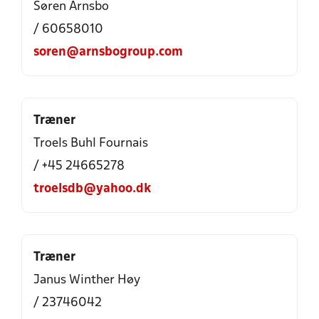
Søren Arnsbo
/ 60658010
soren@arnsbogroup.com
Træner
Troels Buhl Fournais
/ +45 24665278
troelsdb@yahoo.dk
Træner
Janus Winther Høy
/ 23746042