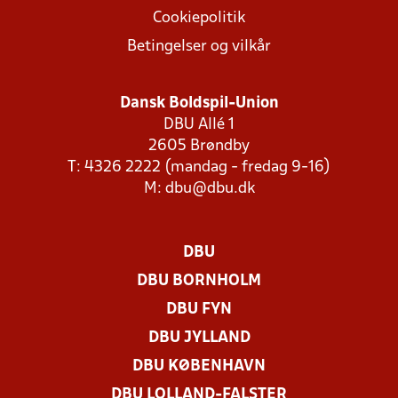
Cookiepolitik
Betingelser og vilkår
Dansk Boldspil-Union
DBU Allé 1
2605 Brøndby
T: 4326 2222 (mandag - fredag 9-16)
M:
dbu@dbu.dk
DBU
DBU BORNHOLM
DBU FYN
DBU JYLLAND
DBU KØBENHAVN
DBU LOLLAND-FALSTER