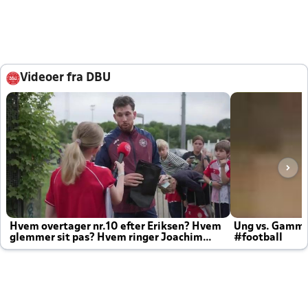
Videoer fra DBU
Hvem overtager nr.10 efter Eriksen? Hvem
Ung vs. Gamm
glemmer sit pas? Hvem ringer Joachim
#football
altid til efter kampe?