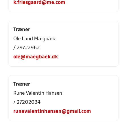
k.friesgaard@me.com
Træner
Ole Lund Mægbæk
/ 29722962
ole@maegbaek.dk
Træner
Rune Valentin Hansen
/ 27202034
runevalentinhansen@gmail.com