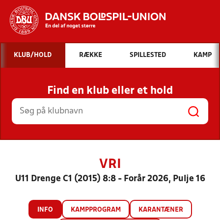
Hvad vil du søge efter?
KLUB/HOLD
RÆKKE
SPILLESTED
KAMP
INDHOLD OG NYHEDER
Find en klub eller et hold
STILLINGER, RESULTATER, KLUBBER OG
HOLD
VRI
U11 Drenge C1 (2015) 8:8 - Forår 2026, Pulje 16
INFO
KAMPPROGRAM
KARANTÆNER