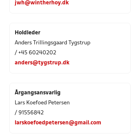
jwh@wintherhoy.dk
Holdleder
Anders Trillingsgaard Tygstrup
/ +45 60240202
anders@tygstrup.dk
Årgangsansvarlig
Lars Koefoed Petersen
/ 91556842
larskoefoedpetersen@gmail.com