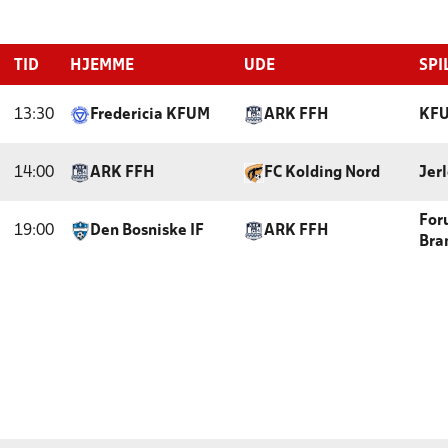
TID
HJEMME
UDE
SPI
13:30
Fredericia KFUM
ARK FFH
KFU
14:00
ARK FFH
FC Kolding Nord
Jer
For
19:00
Den Bosniske IF
ARK FFH
Bra