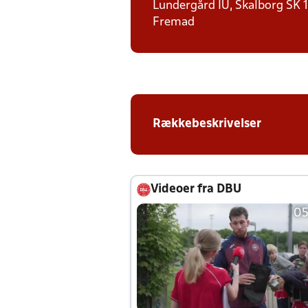
Lundergård IU, Skalborg SK 1,
Fremad
Rækkebeskrivelser
Videoer fra DBU
05