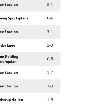
lev Stadion
8
-
1
evej Sportsplads
0
-
6
lev Stadion
3
-
1
sby Enge
1
-
3
um Kolding
0
-
4
mdrupdam
lev Stadion
1
-
7
lev Stadion
3
-
3
dstrup Hallen
1
-
4