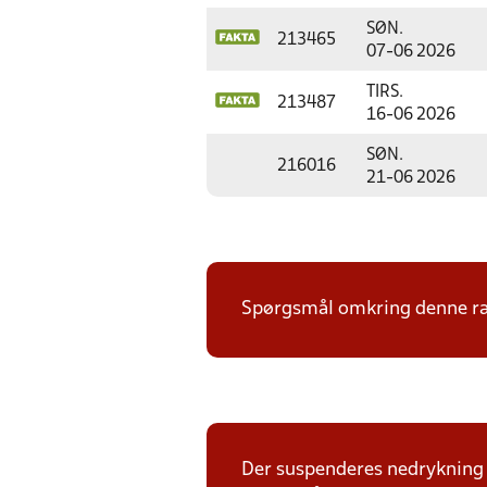
SØN.
213465
07-06 2026
TIRS.
213487
16-06 2026
SØN.
216016
21-06 2026
Spørgsmål omkring denne ræk
Der suspenderes nedrykning f