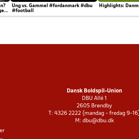
en?
Ung vs. Gammel #fordanmark #dbu
Highlights: Danma
ger
#football
Dansk Boldspil-Union
DBU Allé 1
2605 Brøndby
T: 4326 2222 (mandag - fredag 9-16
M:
dbu@dbu.dk
ger