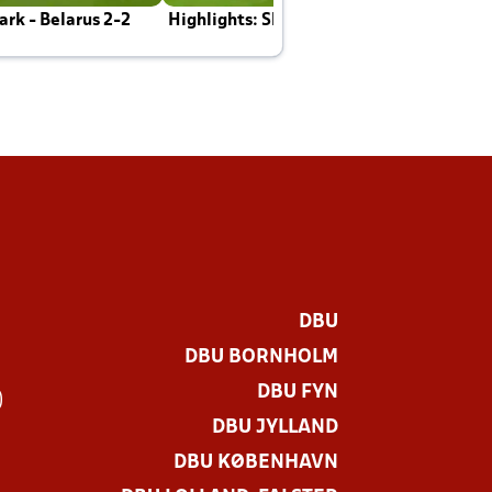
rk - Belarus 2-2
Highlights: Skotland - Danmark 4-2
J
E
DBU
DBU BORNHOLM
DBU FYN
)
DBU JYLLAND
DBU KØBENHAVN