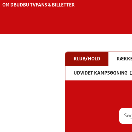
OM DBU
DBU TV
FANS & BILLETTER
KLUB/HOLD
RÆKK
UDVIDET KAMPSØGNING