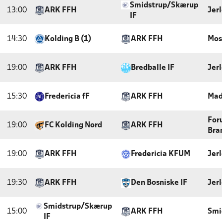
Smidstrup/Skærup
13:00
ARK FFH
Jer
IF
14:30
Kolding B (1)
ARK FFH
Mos
19:00
ARK FFH
Bredballe IF
Jer
15:30
Fredericia fF
ARK FFH
Mad
For
19:00
FC Kolding Nord
ARK FFH
Bra
19:00
ARK FFH
Fredericia KFUM
Jer
19:30
ARK FFH
Den Bosniske IF
Jer
Smidstrup/Skærup
15:00
ARK FFH
Smi
IF