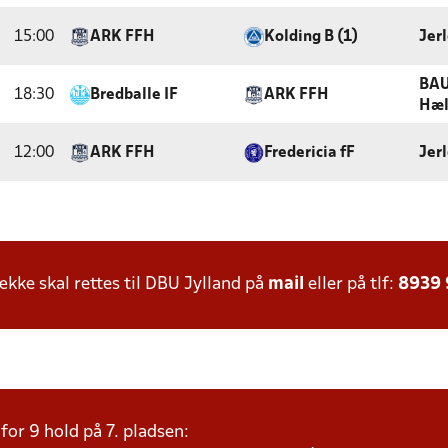
15:00
ARK FFH
Kolding B (1)
Jer
BAU
18:30
Bredballe IF
ARK FFH
Hæl
12:00
ARK FFH
Fredericia fF
Jer
ke skal rettes til DBU Jylland på
mail
eller på tlf:
8939
or 9 hold på 7. pladsen: