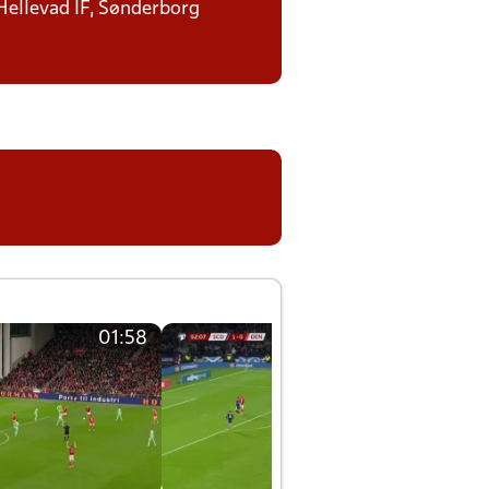
 Hellevad IF, Sønderborg
01:58
01:58