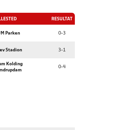
LLESTED
RESULTAT
M Parken
0
-
3
lev Stadion
3
-
1
um Kolding
0
-
4
mdrupdam