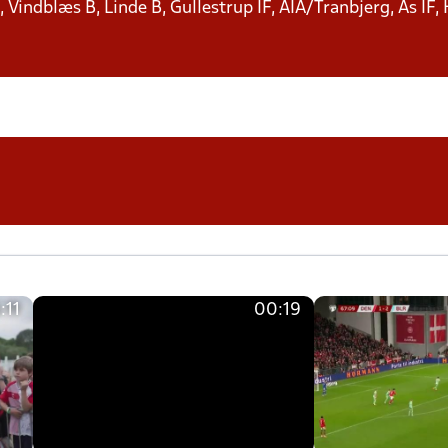
 Vindblæs B, Linde B, Gullestrup IF, AIA/Tranbjerg, As IF,
:11
00:19