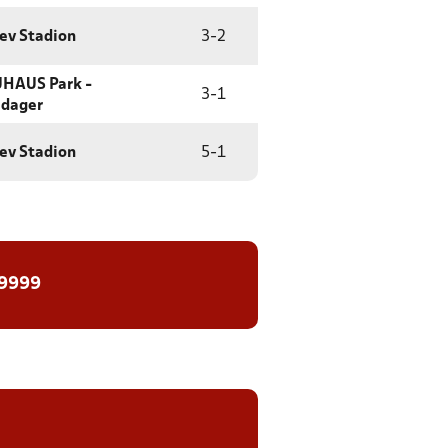
lev Stadion
3
-
2
HAUS Park -
3
-
1
dager
lev Stadion
5
-
1
 9999