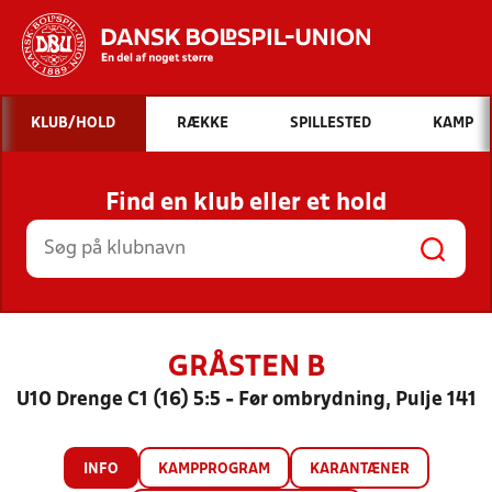
Hvad vil du søge efter?
KLUB/HOLD
RÆKKE
SPILLESTED
KAMP
INDHOLD OG NYHEDER
Find en klub eller et hold
STILLINGER, RESULTATER, KLUBBER OG
HOLD
GRÅSTEN B
U10 Drenge C1 (16) 5:5 - Før ombrydning, Pulje 141
INFO
KAMPPROGRAM
KARANTÆNER