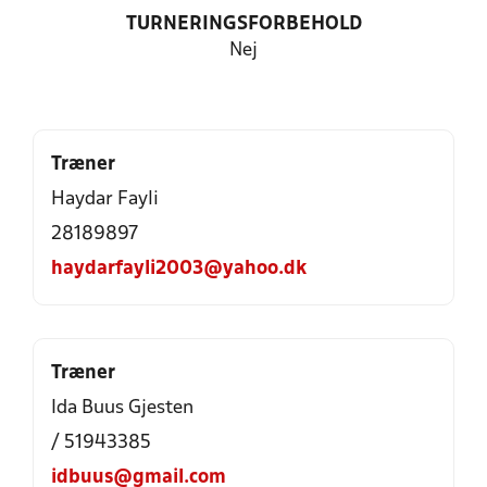
TURNERINGSFORBEHOLD
Nej
Træner
Haydar Fayli
28189897
haydarfayli2003@yahoo.dk
Træner
Ida Buus Gjesten
/ 51943385
idbuus@gmail.com