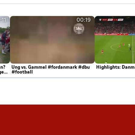
:11
00:19
en?
Ung vs. Gammel #fordanmark #dbu
Highlights: Danma
ger
#football