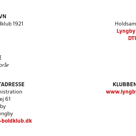
VN
klub 1921
Holdsam
Lyngby 
DT
E
orår
TADRESSE
KLUBBEN
istration
www.lyngby
ej 61
gby
yngby
boldklub.dk