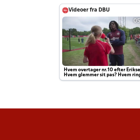
Videoer fra DBU
05
Hvem overtager nr.10 efter Eriks
Hvem glemmer sit pas? Hvem rin
Joachim altid til efter kampe?