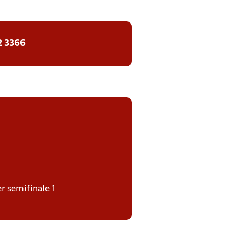
2 3366
er semifinale 1