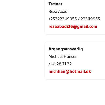
Træner
Reza Abadi
+25322349955 / 22349955
rezaabadi26@gmail.com
Årgangsansvarlig
Michael Hansen
/ 41 28 71 32
michhan@hotmail.dk