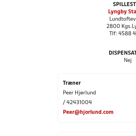
SPILLES
Lyngby St
Lundtoftev
2800 Kgs.L
Tlf: 4588 
DISPENSA
Nej
Træner
Peer Hjørlund
/ 42431004
Peer@hjorlund.com