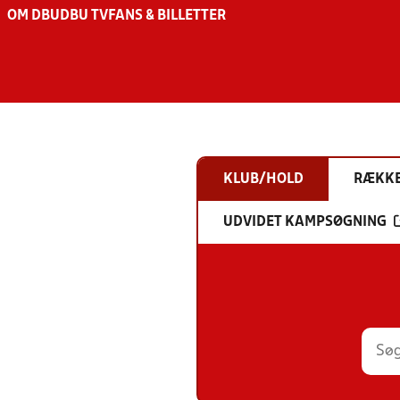
OM DBU
DBU TV
FANS & BILLETTER
KLUB/HOLD
RÆKK
UDVIDET KAMPSØGNING