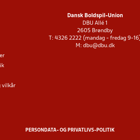
Dansk Boldspil-Union
DBU Allé 1
2605 Brøndby
T: 4326 2222 (mandag - fredag 9-16
M:
dbu@dbu.dk
ger
ik
 vilkår
PERSONDATA- OG PRIVATLIVS-POLITIK