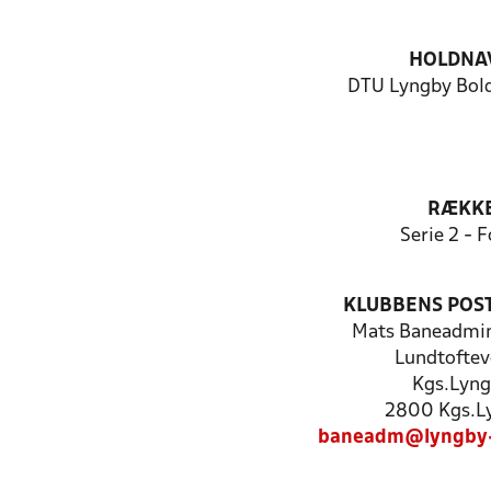
HOLDNA
DTU Lyngby Bold
RÆKK
Serie 2 - F
KLUBBENS POS
Mats Baneadmin
Lundtoftev
Kgs.Lyn
2800 Kgs.L
baneadm@lyngby-