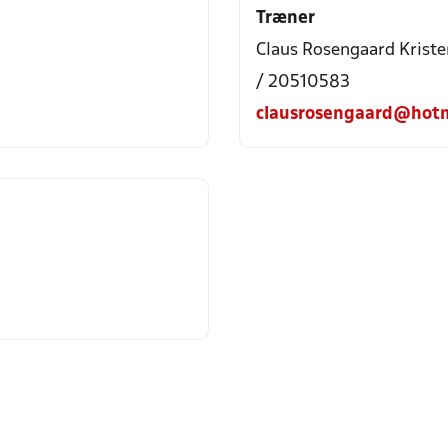
Træner
Claus Rosengaard Krist
/ 20510583
clausrosengaard@hotm