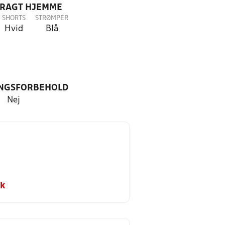
DRAGT HJEMME
SHORTS
STRØMPER
Hvid
Blå
NGSFORBEHOLD
Nej
dk