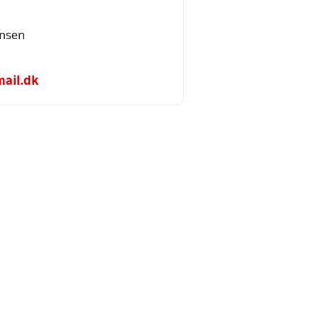
ensen
ail.dk