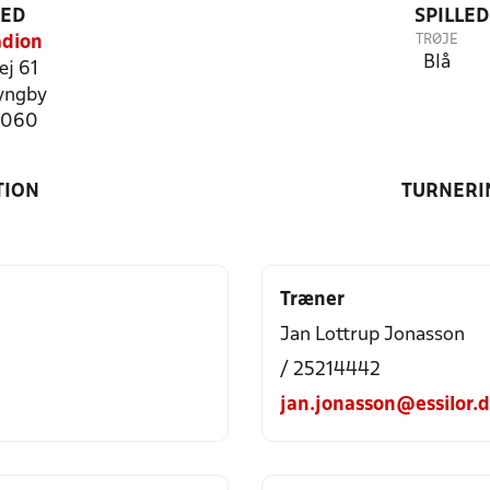
TED
SPILLE
TRØJE
adion
Blå
ej 61
yngby
4060
TION
TURNERI
Træner
Jan Lottrup Jonasson
/ 25214442
jan.jonasson@essilor.