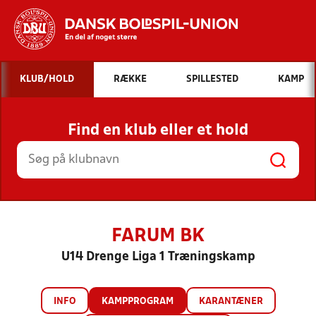
Hvad vil du søge efter?
KLUB/HOLD
RÆKKE
SPILLESTED
KAMP
INDHOLD OG NYHEDER
Find en klub eller et hold
STILLINGER, RESULTATER, KLUBBER OG
HOLD
FARUM BK
U14 Drenge Liga 1 Træningskamp
INFO
KAMPPROGRAM
KARANTÆNER