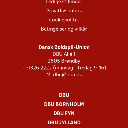
Ledige stillinger
Privatlivspolitik
Cookiepolitik
Betingelser og vilkår
Dansk Boldspil-Union
DBU Allé 1
2605 Brøndby
T: 4326 2222 (mandag - fredag 9-16)
M:
dbu@dbu.dk
DBU
DBU BORNHOLM
DBU FYN
DBU JYLLAND