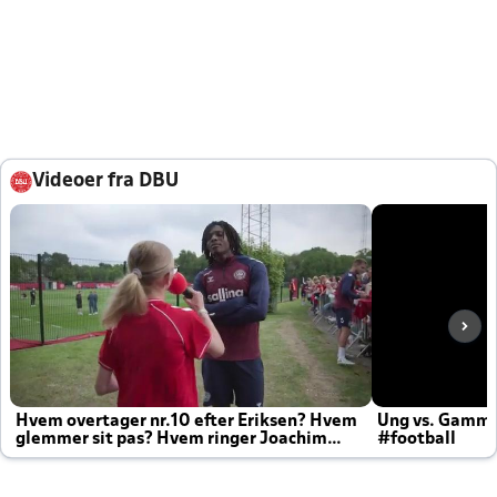
Videoer fra DBU
Hvem overtager nr.10 efter Eriksen? Hvem
Ung vs. Gamm
glemmer sit pas? Hvem ringer Joachim
#football
altid til efter kampe?