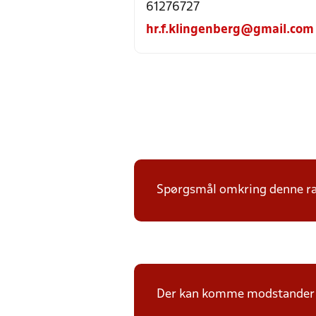
61276727
hr.f.klingenberg@gmail.com
Spørgsmål omkring denne ræk
Der kan komme modstander p