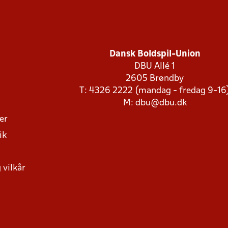
Dansk Boldspil-Union
DBU Allé 1
2605 Brøndby
T: 4326 2222 (mandag - fredag 9-16
M:
dbu@dbu.dk
ger
ik
 vilkår