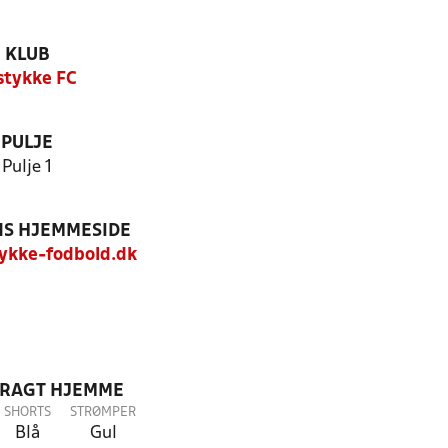
KLUB
stykke FC
PULJE
Pulje 1
S HJEMMESIDE
ykke-fodbold.dk
DRAGT HJEMME
SHORTS
STRØMPER
Blå
Gul