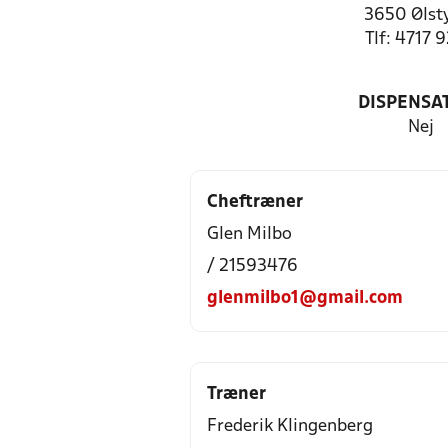
3650 Ølst
Tlf: 4717 
DISPENSA
Nej
Cheftræner
Glen Milbo
/ 21593476
glenmilbo1@gmail.com
Træner
Frederik Klingenberg