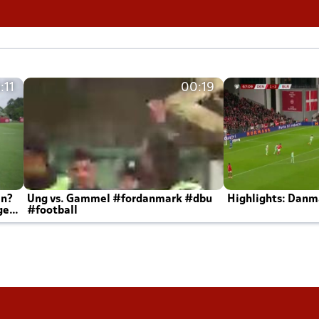
:11
00:19
en?
Ung vs. Gammel #fordanmark #dbu
Highlights: Danma
ger
#football