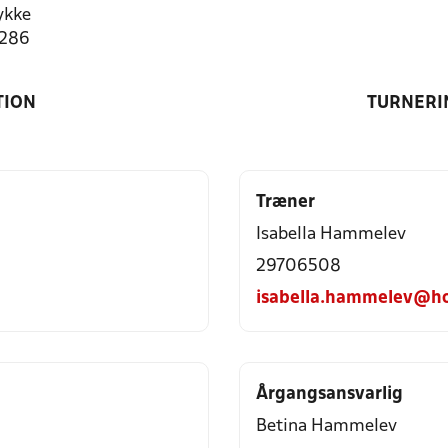
ykke
9286
TION
TURNERI
Træner
Isabella Hammelev
29706508
isabella.hammelev@h
Årgangsansvarlig
Betina Hammelev