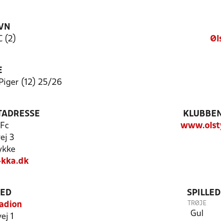
VN
C (2)
Øl
E
iger (12) 25/26
TADRESSE
KLUBBEN
 Fc
www.olst
ej 3
ykke
kka.dk
TED
SPILLE
TRØJE
adion
Gul
ej 1