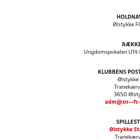
HOLDNA
Ølstykke F
RÆKK
Ungdomspokalen U14 P
KLUBBENS POS
Ølstykke
Tranekærv
3650 Ølst
adm@xn--fc-
SPILLES
Ølstykke St
Tranekærv