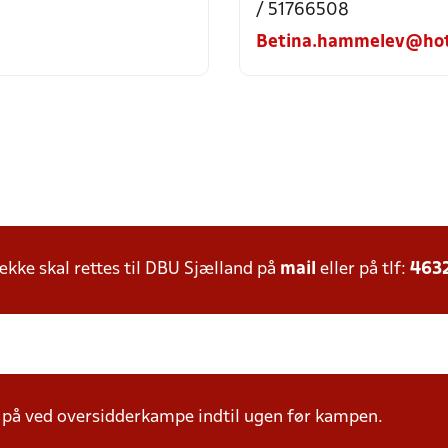
/ 51766508
Betina.hammelev@hot
ke skal rettes til DBU Sjælland på
mail
eller på tlf:
463
å ved oversidderkampe indtil ugen før kampen.