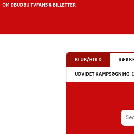
OM DBU
DBU TV
FANS & BILLETTER
KLUB/HOLD
RÆKK
UDVIDET KAMPSØGNING