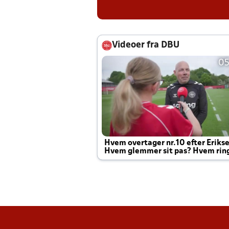
Videoer fra DBU
05
Hvem overtager nr.10 efter Eriks
Hvem glemmer sit pas? Hvem rin
Joachim altid til efter kampe?