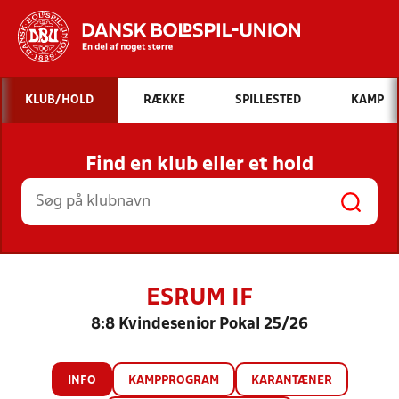
Hvad vil du søge efter?
KLUB/HOLD
RÆKKE
SPILLESTED
KAMP
INDHOLD OG NYHEDER
Find en klub eller et hold
STILLINGER, RESULTATER, KLUBBER OG
HOLD
ESRUM IF
8:8 Kvindesenior Pokal 25/26
INFO
KAMPPROGRAM
KARANTÆNER