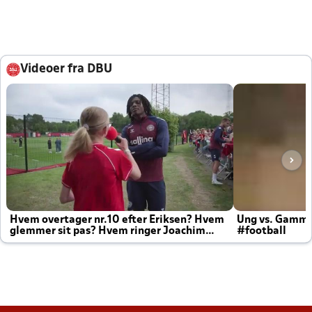
Videoer fra DBU
Hvem overtager nr.10 efter Eriksen? Hvem
Ung vs. Gamm
glemmer sit pas? Hvem ringer Joachim
#football
altid til efter kampe?