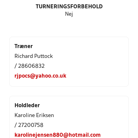
TURNERINGSFORBEHOLD
Nej
Træner
Richard Puttock
/ 28606832
rjpocs@yahoo.co.uk
Holdleder
Karoline Eriksen
/ 27200758
karolinejensen880@hotmail.com