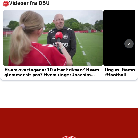
Videoer fra DBU
Hvem overtager nr.10 efter Eriksen? Hvem
Ung vs. Gamm
glemmer sit pas? Hvem ringer Joachim
#football
altid til efter kampe?