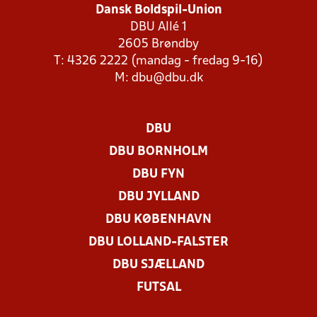
Dansk Boldspil-Union
DBU Allé 1
2605 Brøndby
T: 4326 2222 (mandag - fredag 9-16)
M:
dbu@dbu.dk
DBU
DBU BORNHOLM
DBU FYN
DBU JYLLAND
DBU KØBENHAVN
DBU LOLLAND-FALSTER
DBU SJÆLLAND
FUTSAL