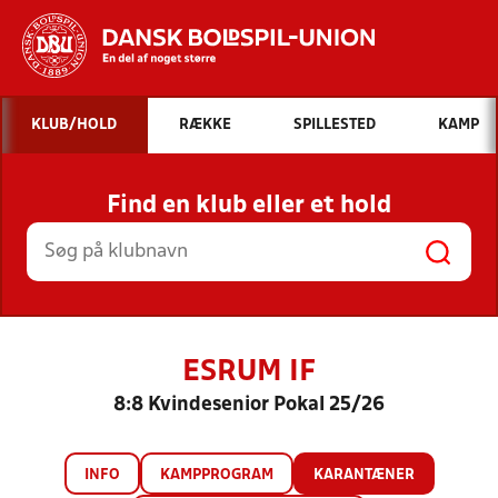
Hvad vil du søge efter?
KLUB/HOLD
RÆKKE
SPILLESTED
KAMP
INDHOLD OG NYHEDER
Find en klub eller et hold
STILLINGER, RESULTATER, KLUBBER OG
HOLD
ESRUM IF
8:8 Kvindesenior Pokal 25/26
INFO
KAMPPROGRAM
KARANTÆNER