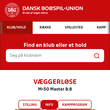
Hvad vil du søge efter?
KLUB/HOLD
RÆKKE
SPILLESTED
KAMP
INDHOLD OG NYHEDER
Find en klub eller et hold
STILLINGER, RESULTATER, KLUBBER OG
HOLD
VÆGGERLØSE
M+50 Master 8:8
STILLING
INFO
KAMPPROGRAM