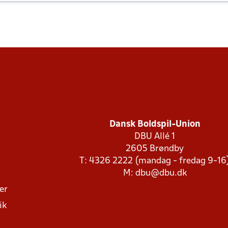
Dansk Boldspil-Union
DBU Allé 1
2605 Brøndby
T: 4326 2222 (mandag - fredag 9-16
M:
dbu@dbu.dk
ger
ik