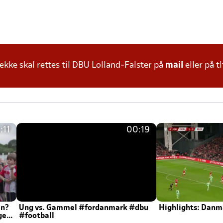
ke skal rettes til DBU Lolland-Falster på
mail
eller på tl
:11
00:19
en?
Ung vs. Gammel #fordanmark #dbu
Highlights: Danma
ger
#football