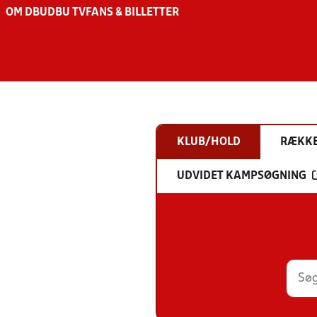
OM DBU
DBU TV
FANS & BILLETTER
KLUB/HOLD
RÆKK
UDVIDET KAMPSØGNING