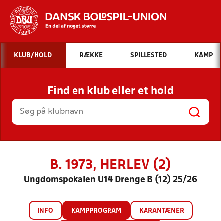
Hvad vil du søge efter?
KLUB/HOLD
RÆKKE
SPILLESTED
KAMP
INDHOLD OG NYHEDER
Find en klub eller et hold
STILLINGER, RESULTATER, KLUBBER OG
HOLD
B. 1973, HERLEV (2)
Ungdomspokalen U14 Drenge B (12) 25/26
INFO
KAMPPROGRAM
KARANTÆNER