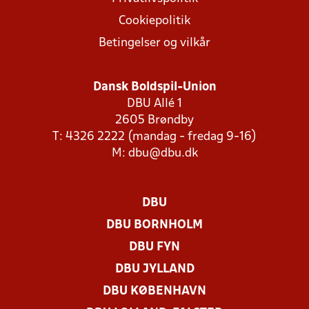
Cookiepolitik
Betingelser og vilkår
Dansk Boldspil-Union
DBU Allé 1
2605 Brøndby
T: 4326 2222 (mandag - fredag 9-16)
M:
dbu@dbu.dk
DBU
DBU BORNHOLM
DBU FYN
DBU JYLLAND
DBU KØBENHAVN