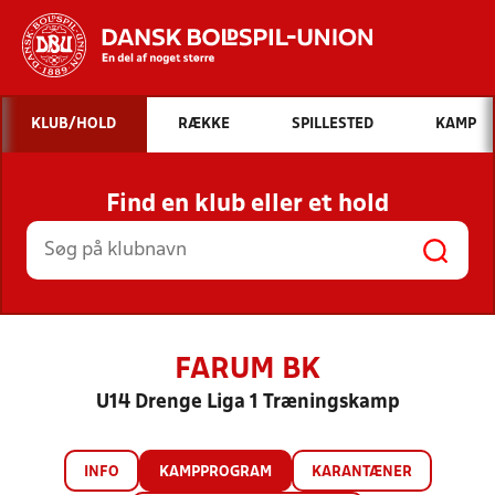
Hvad vil du søge efter?
KLUB/HOLD
RÆKKE
SPILLESTED
KAMP
INDHOLD OG NYHEDER
Find en klub eller et hold
STILLINGER, RESULTATER, KLUBBER OG
HOLD
FARUM BK
U14 Drenge Liga 1 Træningskamp
INFO
KAMPPROGRAM
KARANTÆNER