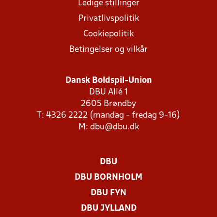
Ledige stillinger
Privatlivspolitik
Cookiepolitik
Betingelser og vilkår
Dansk Boldspil-Union
DBU Allé 1
2605 Brøndby
T: 4326 2222 (mandag - fredag 9-16)
M:
dbu@dbu.dk
DBU
DBU BORNHOLM
DBU FYN
DBU JYLLAND