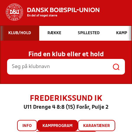
Hvad vil du søge efter?
KLUB/HOLD
RÆKKE
SPILLESTED
KAMP
INDHOLD OG NYHEDER
Find en klub eller et hold
STILLINGER, RESULTATER, KLUBBER OG
HOLD
FREDERIKSSUND IK
U11 Drenge 4 8:8 (15) Forår, Pulje 2
INFO
KAMPPROGRAM
KARANTÆNER