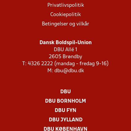
Privatlivspolitik
Cookiepolitik
Betingelser og vilkår
Dansk Boldspil-Union
DBU Allé 1
2605 Brøndby
T: 4326 2222 (mandag - fredag 9-16)
M:
dbu@dbu.dk
DBU
DBU BORNHOLM
DBU FYN
DBU JYLLAND
DBU KØBENHAVN