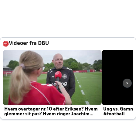
Videoer fra DBU
Hvem overtager nr.10 efter Eriksen? Hvem
Ung vs. Gamm
glemmer sit pas? Hvem ringer Joachim
#football
altid til efter kampe?