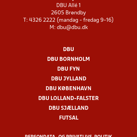
DBU Allé 1
2605 Brøndby
T: 4326 2222 (mandag - fredag 9-16)
M:
dbu@dbu.dk
DBU
DBU BORNHOLM
DBU FYN
DBU JYLLAND
DBU KØBENHAVN
DBU LOLLAND-FALSTER
DBU SJÆLLAND
FUTSAL