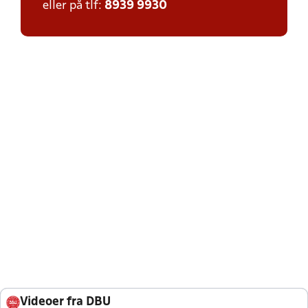
eller på tlf:
8939 9930
Videoer fra DBU