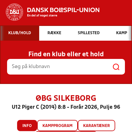
Hvad vil du søge efter?
KLUB/HOLD
RÆKKE
SPILLESTED
KAMP
INDHOLD OG NYHEDER
Find en klub eller et hold
STILLINGER, RESULTATER, KLUBBER OG
HOLD
ØBG SILKEBORG
U12 Piger C (2014) 8:8 - Forår 2026, Pulje 96
INFO
KAMPPROGRAM
KARANTÆNER