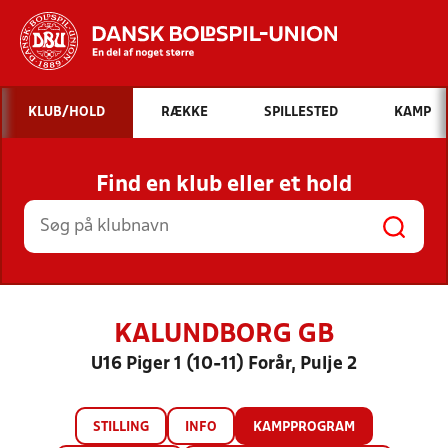
Hvad vil du søge efter?
KLUB/HOLD
RÆKKE
SPILLESTED
KAMP
INDHOLD OG NYHEDER
Find en klub eller et hold
STILLINGER, RESULTATER, KLUBBER OG
HOLD
KALUNDBORG GB
U16 Piger 1 (10-11) Forår, Pulje 2
STILLING
INFO
KAMPPROGRAM