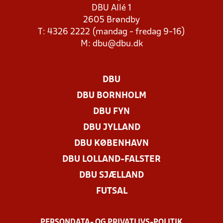
DBU Allé 1
2605 Brøndby
T: 4326 2222 (mandag - fredag 9-16)
M:
dbu@dbu.dk
DBU
DBU BORNHOLM
DBU FYN
DBU JYLLAND
DBU KØBENHAVN
DBU LOLLAND-FALSTER
DBU SJÆLLAND
FUTSAL
PERSONDATA- OG PRIVATLIVS-POLITIK