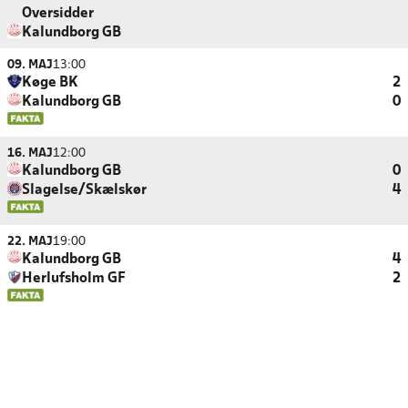
Oversidder
Kalundborg GB
09. MAJ
13:00
Køge BK
2
Kalundborg GB
0
16. MAJ
12:00
Kalundborg GB
0
Slagelse/Skælskør
4
22. MAJ
19:00
Kalundborg GB
4
Herlufsholm GF
2