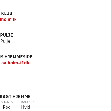
KLUB
lholm IF
PULJE
Pulje 1
S HJEMMESIDE
.aalholm-if.dk
DRAGT HJEMME
SHORTS
STRØMPER
Rød
Hvid