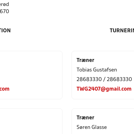
erød
1670
TION
TURNERI
Træner
Tobias Gustafsen
28683330 / 28683330
.com
TWG2407@gmail.com
Træner
Søren Glasse