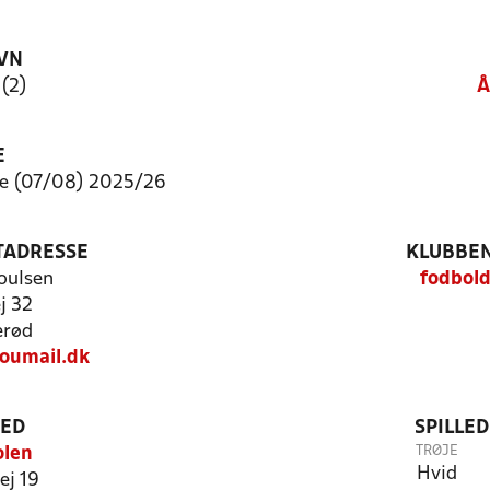
VN
 (2)
Å
E
e (07/08) 2025/26
TADRESSE
KLUBBEN
oulsen
fodbold
j 32
erød
oumail.dk
TED
SPILLE
TRØJE
olen
Hvid
ej 19