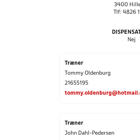
3400 Hill
Tlf: 4826 
DISPENSA
Nej
Træner
Tommy Oldenburg
21655195
tommy.oldenburg@hotmail
Træner
John Dahl-Pedersen