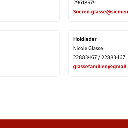
29618974
Soeren.glasse@siemen
Holdleder
Nicole Glasse
22883467 / 22883467
glassefamilien@gmail