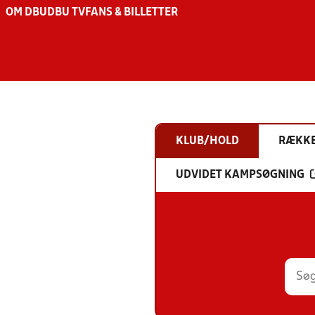
OM DBU
DBU TV
FANS & BILLETTER
KLUB/HOLD
RÆKK
UDVIDET KAMPSØGNING