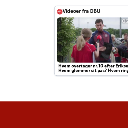
Videoer fra DBU
05
Hvem overtager nr.10 efter Eriks
Hvem glemmer sit pas? Hvem rin
Joachim altid til efter kampe?