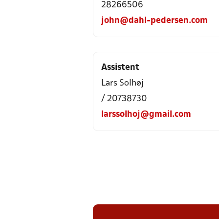
28266506
john@dahl-pedersen.com
Assistent
Lars Solhøj
/ 20738730
larssolhoj@gmail.com