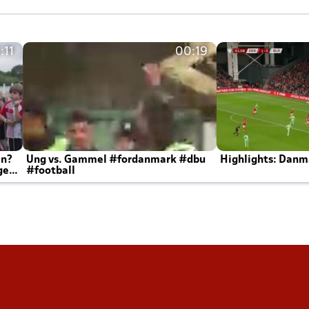
:11
00:19
en?
Ung vs. Gammel #fordanmark #dbu
Highlights: Danma
ger
#football