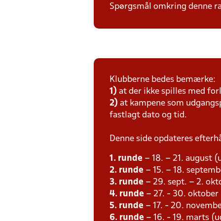
Spørgsmål omkring denne ræ
Klubberne bedes bemærke:
1)
at der ikke spilles med for
2)
at kampene som udgangspun
fastlagt dato og tid.
Denne side opdateres efterh
1. runde
– 18. – 21. august (
2. runde
– 15. – 18. septemb
3. runde
– 29. sept. – 2. ok
4. runde
– 27. - 30. oktober
5. runde
– 17. - 20. novembe
6. runde
– 16. - 19. marts (u