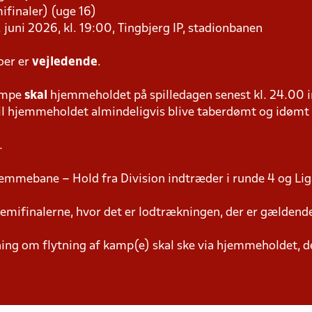
mifinaler) (uge 16)
 juni 2026, kl. 19:00, Tingbjerg IP, stadionbanen
oer er
vejledende
.
ampe
skal
hjemmeholdet på spilledagen senest kl. 24.00 i
 vil hjemmeholdet almindeligvis blive taberdømt og idømt
.
emmebane – Hold fra Division indtræder i runde 4 og Lig
semifinalerne, hvor det er lodtrækningen, der er gældend
g om flytning af kamp(e) skal ske via hjemmeholdet, der