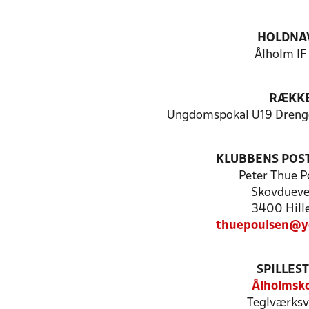
HOLDNA
Ålholm IF
RÆKK
Ungdomspokal U19 Dreng
KLUBBENS POS
Peter Thue P
Skovdueve
3400 Hill
thuepoulsen@y
SPILLES
Ålholmsk
Teglværksv