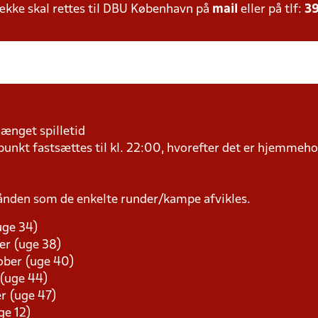
kke skal rettes til DBU København på
mail
eller på tlf:
39
længet spilletid
kt fastsættes til kl. 22:00, hvorefter det er hjemmehol
ånden som de enkelte runder/kampe afvikles.
uge 34)
er (uge 38)
tober (uge 40)
 (uge 44)
r (uge 47)
ge 12)