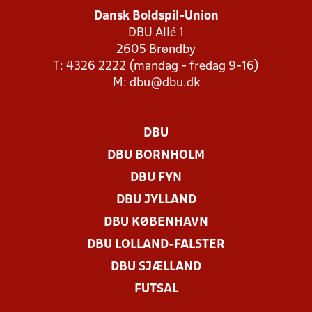
Dansk Boldspil-Union
DBU Allé 1
2605 Brøndby
T: 4326 2222 (mandag - fredag 9-16)
M:
dbu@dbu.dk
DBU
DBU BORNHOLM
DBU FYN
DBU JYLLAND
DBU KØBENHAVN
DBU LOLLAND-FALSTER
DBU SJÆLLAND
FUTSAL