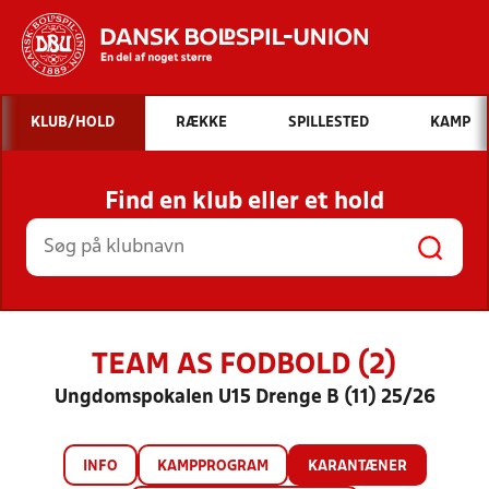
Hvad vil du søge efter?
KLUB/HOLD
RÆKKE
SPILLESTED
KAMP
INDHOLD OG NYHEDER
Find en klub eller et hold
STILLINGER, RESULTATER, KLUBBER OG
HOLD
TEAM AS FODBOLD (2)
Ungdomspokalen U15 Drenge B (11) 25/26
INFO
KAMPPROGRAM
KARANTÆNER