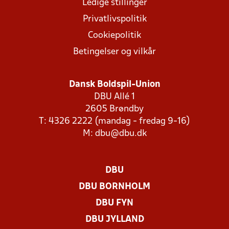
Ledige stillinger
Privatlivspolitik
Cookiepolitik
Betingelser og vilkår
Dansk Boldspil-Union
DBU Allé 1
2605 Brøndby
T: 4326 2222 (mandag - fredag 9-16)
M:
dbu@dbu.dk
DBU
DBU BORNHOLM
DBU FYN
DBU JYLLAND