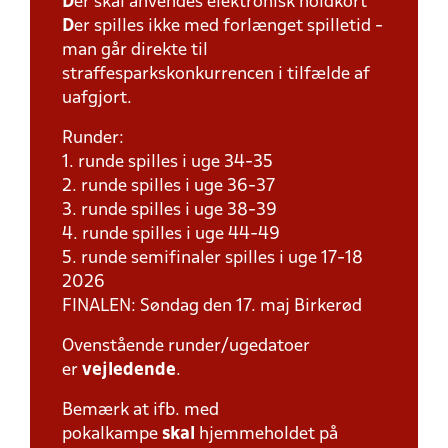
D
er skal anvendes elektronisk holdkort
D
er spilles ikke med forlænget spilletid -
man går direkte til
straffesparkskonkurrencen i tilfælde af
uafgjort.
Runder:
1. runde spilles i uge 34-35
2. runde spilles i uge 36-37
3. runde spilles i uge 38-39
4. runde spilles i uge 44-49
5. runde semifinaler spilles i uge 17-18
2026
FINALEN: Søndag den 17. maj Birkerød
Ovenstående runder/ugedatoer
er
vejledende
.
Bemærk at ifb. med
pokalkampe
skal
hjemmeholdet på