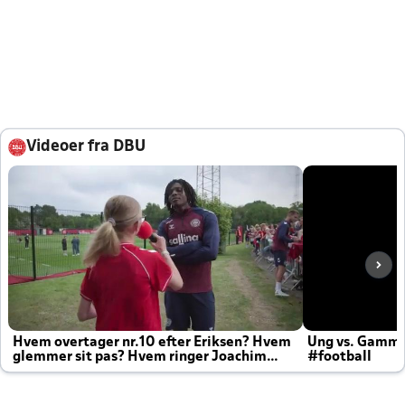
Videoer fra DBU
Hvem overtager nr.10 efter Eriksen? Hvem
Ung vs. Gamm
glemmer sit pas? Hvem ringer Joachim
#football
altid til efter kampe?