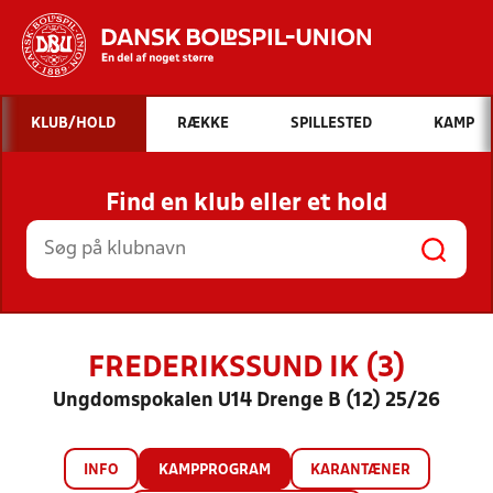
Hvad vil du søge efter?
KLUB/HOLD
RÆKKE
SPILLESTED
KAMP
INDHOLD OG NYHEDER
Find en klub eller et hold
STILLINGER, RESULTATER, KLUBBER OG
HOLD
FREDERIKSSUND IK (3)
Ungdomspokalen U14 Drenge B (12) 25/26
INFO
KAMPPROGRAM
KARANTÆNER