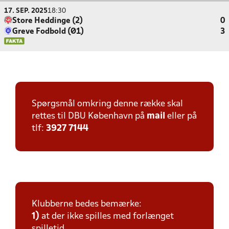
17. SEP. 2025
18:30
Store Heddinge (2)
0
Greve Fodbold (Ø1)
3
Spørgsmål omkring denne række skal
rettes til DBU København på
mail
eller på
tlf:
3927 7144
Klubberne bedes bemærke:
1)
at der ikke spilles med forlænget
spilletid