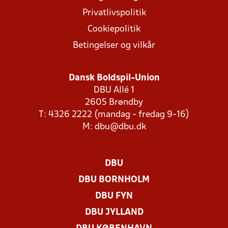
Privatlivspolitik
Cookiepolitik
Betingelser og vilkår
Dansk Boldspil-Union
DBU Allé 1
2605 Brøndby
T: 4326 2222 (mandag - fredag 9-16)
M:
dbu@dbu.dk
DBU
DBU BORNHOLM
DBU FYN
DBU JYLLAND