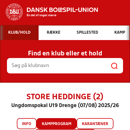
Hvad vil du søge efter?
KLUB/HOLD
RÆKKE
SPILLESTED
KAMP
INDHOLD OG NYHEDER
Find en klub eller et hold
STILLINGER, RESULTATER, KLUBBER OG
HOLD
STORE HEDDINGE (2)
Ungdomspokal U19 Drenge (07/08) 2025/26
INFO
KAMPPROGRAM
KARANTÆNER