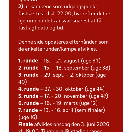
2)
at kampene som udgangspunkt
fastsættes til kl. 22:00, hvorefter det er
hjemmeholdets ansvar snarest at få
fastlagt dato og tid.
Denne side opdateres efterhånden som
de enkelte runder/kampe afvikles.
1. runde
– 18. – 21. august (uge 34)
2. runde
– 15. – 18. september (uge 38)
3. runde
– 29. sept. – 2. oktober (uge
40)
4. runde
– 27. - 30. oktober (uge 44)
5. runde
– 17. - 20. november (uge 47)
6. runde
– 16. - 19. marts (uge 12)
7. runde
– 13. - 16. april (semifinaler)
(uge 16)
Finale
afvikles onsdag den 3. juni 2026,
kl. 19:00, Tingbjerg IP, stadionbanen