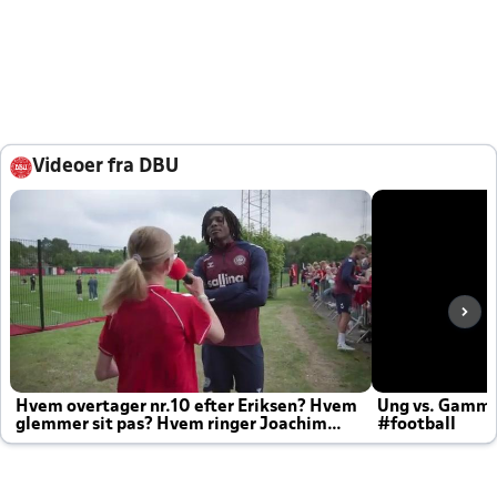
Videoer fra DBU
Hvem overtager nr.10 efter Eriksen? Hvem
Ung vs. Gamm
glemmer sit pas? Hvem ringer Joachim
#football
altid til efter kampe?