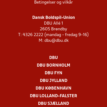
Betingelser og vilkår
Dansk Boldspil-Union
DBU Allé 1
2605 Brøndby
T: 4326 2222 (mandag - fredag 9-16)
M:
dbu@dbu.dk
DBU
DBU BORNHOLM
DBU FYN
DBU JYLLAND
DBU KØBENHAVN
DBU LOLLAND-FALSTER
DBU SJÆLLAND