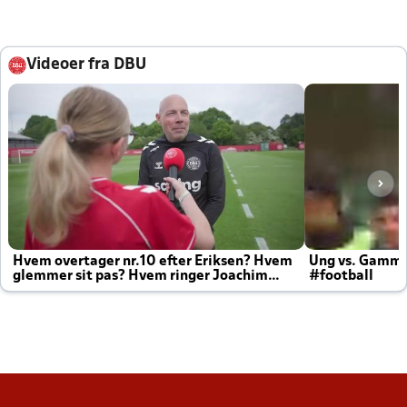
Videoer fra DBU
Hvem overtager nr.10 efter Eriksen? Hvem
Ung vs. Gamm
glemmer sit pas? Hvem ringer Joachim
#football
altid til efter kampe?