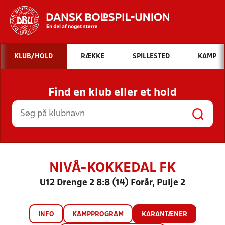
Hvad vil du søge efter?
KLUB/HOLD
RÆKKE
SPILLESTED
KAMP
INDHOLD OG NYHEDER
Find en klub eller et hold
STILLINGER, RESULTATER, KLUBBER OG
HOLD
NIVÅ-KOKKEDAL FK
U12 Drenge 2 8:8 (14) Forår, Pulje 2
INFO
KAMPPROGRAM
KARANTÆNER