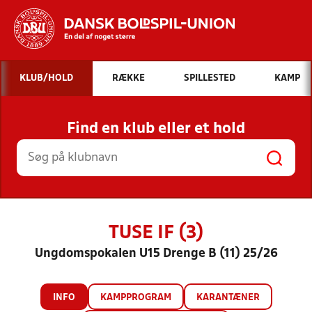
Hvad vil du søge efter?
KLUB/HOLD
RÆKKE
SPILLESTED
KAMP
INDHOLD OG NYHEDER
Find en klub eller et hold
STILLINGER, RESULTATER, KLUBBER OG
HOLD
TUSE IF (3)
Ungdomspokalen U15 Drenge B (11) 25/26
INFO
KAMPPROGRAM
KARANTÆNER