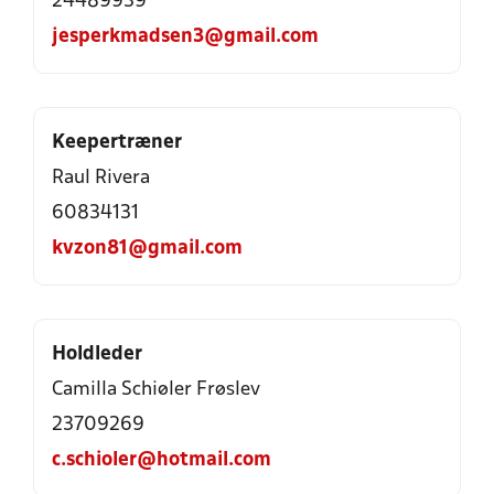
24489939
jesperkmadsen3@gmail.com
Keepertræner
Raul Rivera
60834131
kvzon81@gmail.com
Holdleder
Camilla Schiøler Frøslev
23709269
c.schioler@hotmail.com