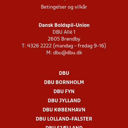
Betingelser og vilkår
Dansk Boldspil-Union
DBU Allé 1
2605 Brøndby
T: 4326 2222 (mandag - fredag 9-16)
M:
dbu@dbu.dk
DBU
DBU BORNHOLM
DBU FYN
DBU JYLLAND
DBU KØBENHAVN
DBU LOLLAND-FALSTER