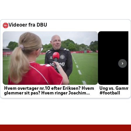
Videoer fra DBU
Hvem overtager nr.10 efter Eriksen? Hvem
Ung vs. Gamm
glemmer sit pas? Hvem ringer Joachim
#football
altid til efter kampe?